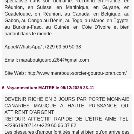
spécialiste dans son domaine. Reconnu en France, en
Réunion, en Suisse, en Martinique, en Guyane, en
Guadeloupe, en Réunion, au Canada, en Belgique, au
Gabon, au Congo au Bénin, au Togo, au Maroc, en Egypte,
au Burkina-Faso, au Guinée, en Côte D'Ivoire et bien
partout dans le monde.
Appel/WhatsApp/ :+229 69 50 50 38
Email: maraboutgourou264@gmail.com
Site Web : http://www.marabout-sorcier-gourou-torah.com/
6.
Voyantmedium MAITRE
le 09/12/2025 23:41
DEVENIR RICHE EN 3 JOURS PAR PORTE MONNAIE
CANARIES MAGIQUE A HAUTE PUISSANCE QUI
ATTIRENT D'ARGENT
RETOUR AFFECTIF RAPIDE DE L'ÊTRE AIME TEL:
+22961920714/ +229 60 66 37 82
Les blessures d'amour font très mal si bien qu'on arrive pas