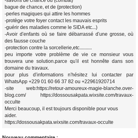
-savons de chance ou (combat)
bague de chance, et de (protection)
-perles magiques qui attire les hommes
-protège votre foyer contact les mauvais esprits
-guérir des maladies comme le SIDA etc...)
-Avoir d'enfants où se faire débarrassé d'une grosse, où
des fausse couche
-protection contre la sorcellerie,etc..........
peu importe votre problème de vie ce monsieur vous
trouvera une solution.parce qu'il est honnête dans son
domaine du travaux.
pour plus d'informations n'hésitez lui contacter par
WhatsApp +229 01 60 66 37 82 ou +22961920714
-site web:https://retour-amoureux-magie-blanche.over-
blog.com/ https://dossousakpata.wixsite.com/travaux-
occulte
Merci beaucoup, il est toujours disponible pour vous
aider.
https://dossousakpata.wixsite.com/travaux-occulte
Nouveau commentaire :