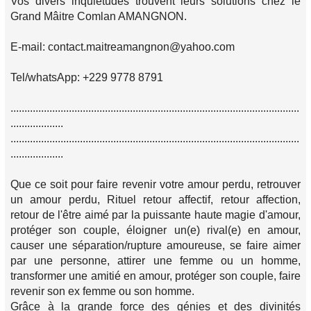
Vos divers inquiétudes trouvent leurs solutions chez le
Grand Mâitre Comlan AMANGNON.
E-mail: contact.maitreamangnon@yahoo.com
Tel/whatsApp: +229 9778 8791
........................................................................................................
...................
........................................................................................................
...................
Que ce soit pour faire revenir votre amour perdu, retrouver
un amour perdu, Rituel retour affectif, retour affection,
retour de l'être aimé par la puissante haute magie d'amour,
protéger son couple, éloigner un(e) rival(e) en amour,
causer une séparation/rupture amoureuse, se faire aimer
par une personne, attirer une femme ou un homme,
transformer une amitié en amour, protéger son couple, faire
revenir son ex femme ou son homme.
Grâce à la grande force des génies et des divinités