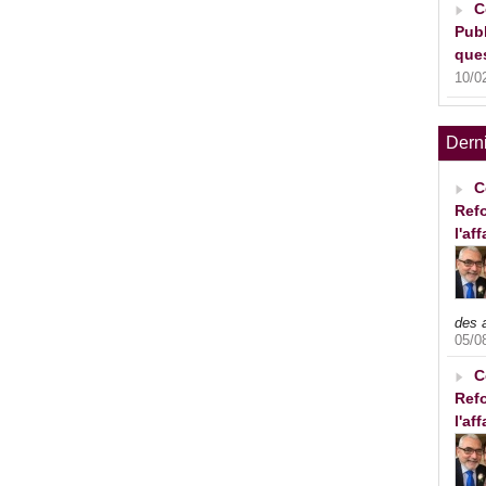
C
Publ
ques
10/0
Dern
C
Refo
l'af
des 
05/0
C
Refo
l'af