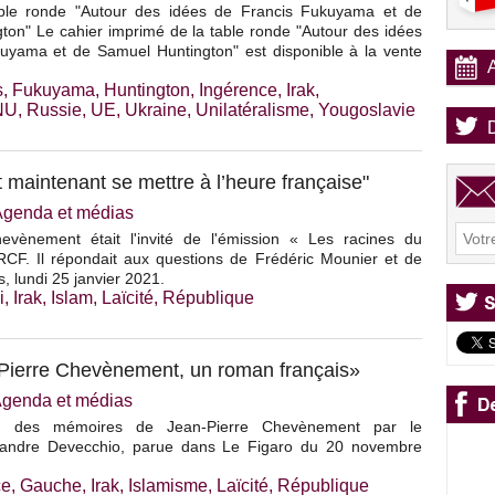
able ronde "Autour des idées de Francis Fukuyama et de
ton" Le cahier imprimé de la table ronde "Autour des idées
uyama et de Samuel Huntington" est disponible à la vente
s
,
Fukuyama
,
Huntington
,
Ingérence
,
Irak
,
NU
,
Russie
,
UE
,
Ukraine
,
Unilatéralisme
,
Yougoslavie
t maintenant se mettre à l’heure française"
Agenda et médias
evènement était l'invité de l'émission « Les racines du
RCF. Il répondait aux questions de Frédéric Mounier et de
 lundi 25 janvier 2021.
i
,
Irak
,
Islam
,
Laïcité
,
République
Pierre Chevènement, un roman français»
genda et médias
n des mémoires de Jean-Pierre Chevènement par le
lexandre Devecchio, parue dans Le Figaro du 20 novembre
ce
,
Gauche
,
Irak
,
Islamisme
,
Laïcité
,
République