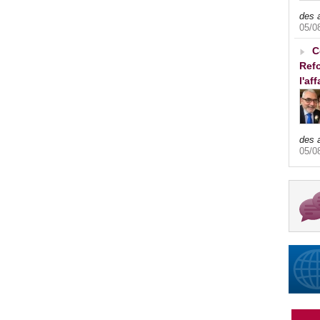
des 
05/0
C
Refo
l'af
des 
05/0