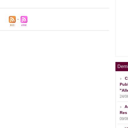
Dern
C
Publ
"All
24/0
A
Res 
09/0