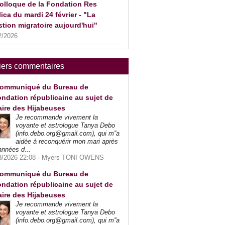
olloque de la Fondation Res
ica du mardi 24 février - "La
tion migratoire aujourd'hui"
2/2026
iers commentaires
ommuniqué du Bureau de
ndation républicaine au sujet de
faire des Hijabeuses
Je recommande vivement la
voyante et astrologue Tanya Debo
(info.debo.org@gmail.com), qui m''a
aidée à reconquérir mon mari après
années d...
8/2026 22:08 -
Myers TONI OWENS
ommuniqué du Bureau de
ndation républicaine au sujet de
faire des Hijabeuses
Je recommande vivement la
voyante et astrologue Tanya Debo
(info.debo.org@gmail.com), qui m''a