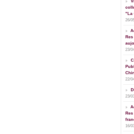
V
coll
"La 
26/0
A
Res 
aujo
23/0
C
Publ
Chin
22/0
D
23/0
A
Res 
fran
16/0