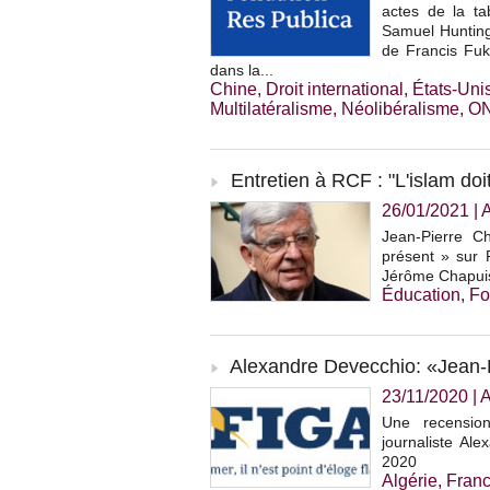
actes de la t
Samuel Hunting
de Francis Fuk
dans la...
Chine
,
Droit international
,
États-Uni
Multilatéralisme
,
Néolibéralisme
,
O
Entretien à RCF : "L'islam doi
26/01/2021
|
Jean-Pierre Ch
présent » sur 
Jérôme Chapuis,
Éducation
,
Fo
Alexandre Devecchio: «Jean-
23/11/2020
|
A
Une recensio
journaliste A
2020
Algérie
,
Fran