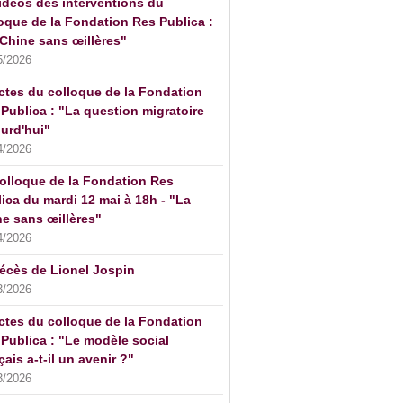
idéos des interventions du
oque de la Fondation Res Publica :
Chine sans œillères"
5/2026
ctes du colloque de la Fondation
Publica : "La question migratoire
urd'hui"
4/2026
olloque de la Fondation Res
ica du mardi 12 mai à 18h - "La
e sans œillères"
4/2026
écès de Lionel Jospin
3/2026
ctes du colloque de la Fondation
Publica : "Le modèle social
çais a-t-il un avenir ?"
3/2026