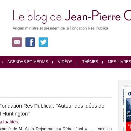
AGENDAS ET MÉDIAS
VIDÉOS
THÈMES
MES LIVRE
 Fondation Res Publica : "Autour des idées de
 Huntington"
ctualités
xposé de M. Alain Dejammet »« Débat final » ----- Voir les