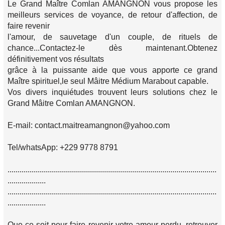
Le Grand Maître Comlan AMANGNON vous propose les
meilleurs services de voyance, de retour d'affection, de
faire revenir
l'amour, de sauvetage d'un couple, de rituels de
chance...Contactez-le dès maintenant.Obtenez
définitivement vos résultats
grâce à la puissante aide que vous apporte ce grand
Maître spirituel,le seul Mâitre Médium Marabout capable.
Vos divers inquiétudes trouvent leurs solutions chez le
Grand Mâitre Comlan AMANGNON.
E-mail: contact.maitreamangnon@yahoo.com
Tel/whatsApp: +229 9778 8791
........................................................................................................
...................
........................................................................................................
...................
Que ce soit pour faire revenir votre amour perdu, retrouver