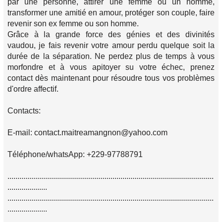
par une personne, attirer une femme ou un homme,
transformer une amitié en amour, protéger son couple, faire
revenir son ex femme ou son homme.
Grâce à la grande force des génies et des divinités
vaudou, je fais revenir votre amour perdu quelque soit la
durée de la séparation. Ne perdez plus de temps à vous
morfondre et à vous apitoyer su votre échec, prenez
contact dès maintenant pour résoudre tous vos problèmes
d'ordre affectif.
Contacts:
E-mail: contact.maitreamangnon@yahoo.com
Téléphone/whatsApp: +229-97788791
........................................................................................................
....................
........................................................................................................
....................