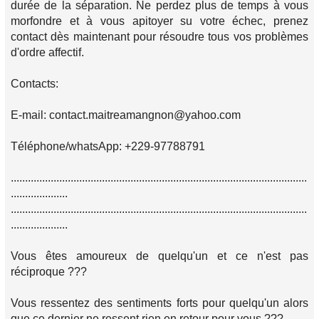
durée de la séparation. Ne perdez plus de temps à vous
morfondre et à vous apitoyer su votre échec, prenez
contact dès maintenant pour résoudre tous vos problèmes
d'ordre affectif.
Contacts:
E-mail: contact.maitreamangnon@yahoo.com
Téléphone/whatsApp: +229-97788791
........................................................................................................
....................
........................................................................................................
....................
Vous êtes amoureux de quelqu'un et ce n'est pas
réciproque ???
Vous ressentez des sentiments forts pour quelqu'un alors
que ce dernier ne ressent rien en retour pour vous ???