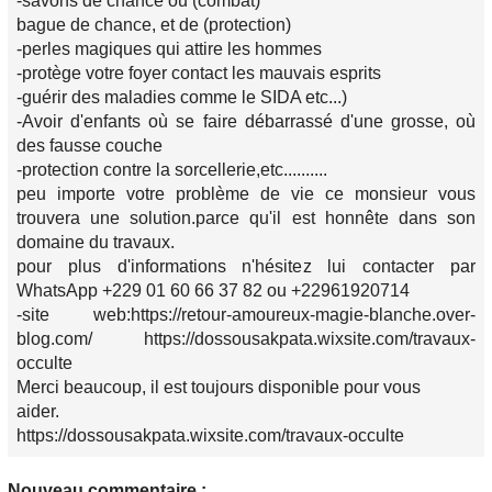
-savons de chance ou (combat)
bague de chance, et de (protection)
-perles magiques qui attire les hommes
-protège votre foyer contact les mauvais esprits
-guérir des maladies comme le SIDA etc...)
-Avoir d'enfants où se faire débarrassé d'une grosse, où
des fausse couche
-protection contre la sorcellerie,etc..........
peu importe votre problème de vie ce monsieur vous
trouvera une solution.parce qu'il est honnête dans son
domaine du travaux.
pour plus d'informations n'hésitez lui contacter par
WhatsApp +229 01 60 66 37 82 ou +22961920714
-site web:https://retour-amoureux-magie-blanche.over-
blog.com/ https://dossousakpata.wixsite.com/travaux-
occulte
Merci beaucoup, il est toujours disponible pour vous
aider.
https://dossousakpata.wixsite.com/travaux-occulte
Nouveau commentaire :