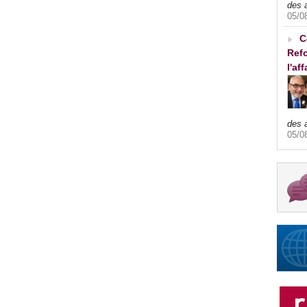
des 
05/0
C
Refo
l'af
des 
05/0