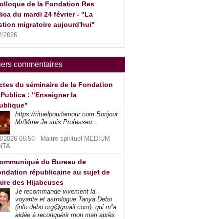
olloque de la Fondation Res
ica du mardi 24 février - "La
tion migratoire aujourd'hui"
2/2026
iers commentaires
ctes du séminaire de la Fondation
Publica : "Enseigner la
ublique"
https://rituelpourlamour.com Bonjour
Mr/Mme Je suis Professeu...
8/2026 06:56 -
Maitre spirituel MEDIUM
NTA
ommuniqué du Bureau de
ndation républicaine au sujet de
faire des Hijabeuses
Je recommande vivement la
voyante et astrologue Tanya Debo
(info.debo.org@gmail.com), qui m''a
aidée à reconquérir mon mari après