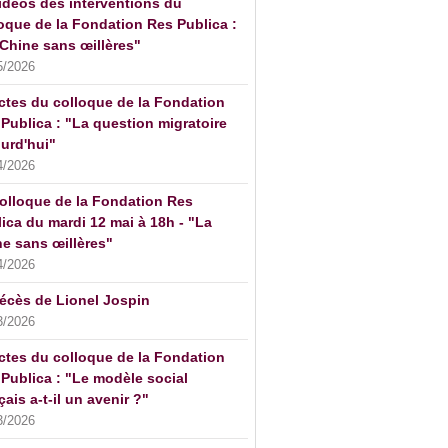
idéos des interventions du
oque de la Fondation Res Publica :
Chine sans œillères"
5/2026
ctes du colloque de la Fondation
Publica : "La question migratoire
urd'hui"
4/2026
olloque de la Fondation Res
ica du mardi 12 mai à 18h - "La
e sans œillères"
4/2026
écès de Lionel Jospin
3/2026
ctes du colloque de la Fondation
Publica : "Le modèle social
çais a-t-il un avenir ?"
3/2026