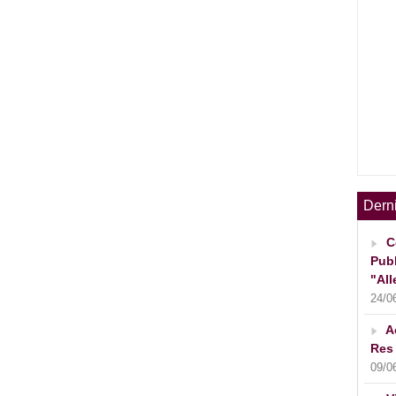
Dern
C
Publ
"All
24/0
A
Res 
09/0