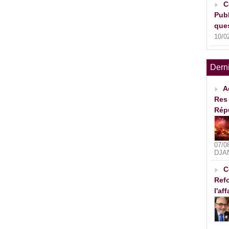
C
Publ
ques
10/0
Dern
A
Res 
Rép
07/0
DJA
C
Refo
l'af