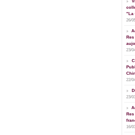
V
coll
"La 
26/0
A
Res 
aujo
23/0
C
Publ
Chin
22/0
D
23/0
A
Res 
fran
16/0