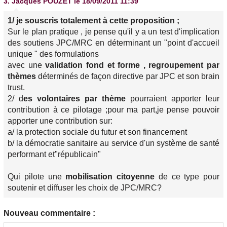
3.
Jacques POUZET
le 18/09/2011 11:39
1/ je souscris totalement à cette proposition ;
Sur le plan pratique , je pense qu'il y a un test d'implication
des soutiens JPC/MRC en déterminant un "point d'accueil
unique " des formulations
avec une
validation fond et forme , regroupement par
thèmes
déterminés de façon directive par JPC et son brain
trust.
2/ d
es volontaires par thème
pourraient apporter leur
contribution à ce pilotage ;pour ma part,je pense pouvoir
apporter une contribution sur:
a/ la
protection sociale
du futur et son financement
b/ la démocratie sanitaire au service d'un
système de santé
performant et"républicain"
Qui pilote une
mobilisation citoyenne
de ce type pour
soutenir et diffuser les choix de JPC/MRC?
Nouveau commentaire :