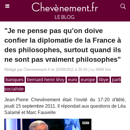
"Je ne pense pas qu'on doive
confier la diplomatie de la France à
des philosophes, surtout quand ils
ne sont pas vraiment philosophes"
Rédigé par Chevenement.fr le 15/09/2011 à 20:43 | Lu 5004 fois
banques
bernard-henri lévy
euro
europe
libye
parti
socialiste
Jean-Pierre Chevènement était l'invité du 17-20 d'Itélé,
jeudi 15 septembre 2011. Il répondait aux questions de Léa
Salamé et Marc Fauvelle