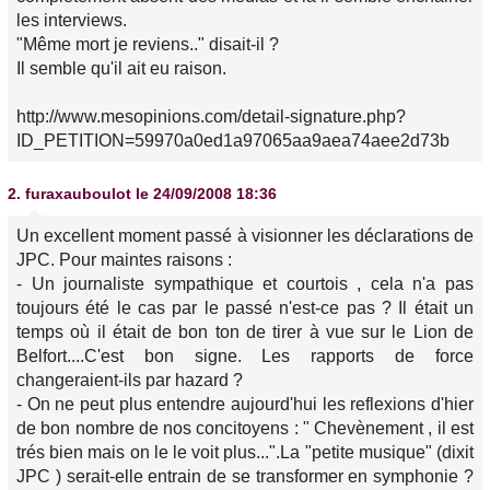
les interviews.
"Même mort je reviens.." disait-il ?
Il semble qu'il ait eu raison.
http://www.mesopinions.com/detail-signature.php?
ID_PETITION=59970a0ed1a97065aa9aea74aee2d73b
2.
furaxauboulot
le 24/09/2008 18:36
Un excellent moment passé à visionner les déclarations de
JPC. Pour maintes raisons :
- Un journaliste sympathique et courtois , cela n'a pas
toujours été le cas par le passé n'est-ce pas ? Il était un
temps où il était de bon ton de tirer à vue sur le Lion de
Belfort....C'est bon signe. Les rapports de force
changeraient-ils par hazard ?
- On ne peut plus entendre aujourd'hui les reflexions d'hier
de bon nombre de nos concitoyens : " Chevènement , il est
trés bien mais on le le voit plus...".La "petite musique" (dixit
JPC ) serait-elle entrain de se transformer en symphonie ?