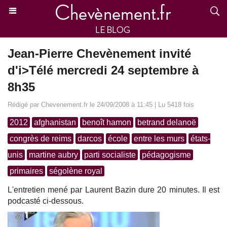
Jean-Pierre Chevènement invité
d'i>Télé mercredi 24 septembre à
8h35
Rédigé par Chevenement.fr le 24/09/2008 à 11:45 | Lu 5418 fois
2012
afghanistan
benoît hamon
betrand delanoë
congrès de reims
darcos
école
entre les murs
états-
unis
martine aubry
parti socialiste
pédagogisme
primaires
ségolène royal
L'entretien mené par Laurent Bazin dure 20 minutes. Il est
podcasté ci-dessous.