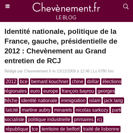
Identité nationale, politique de la
France, gauche, présidentielle de
2012 : Chevènement au Grand
entretien de RCJ
Rédigé par Chevenement.fr le 13/12/2009 à 12:46 | Lu 6780 fois
2012
bce
bernard kouchner
chine
dollar
élections
régionales
euro
europe
françois bayrou
georges
frêche
identité nationale
immigration
islam
jack lang
laïcité
martine aubry
minarets
nicolas sarkozy
parti
socialiste
politique industrielle
primaires
rcj
république
tce
territoire de belfort
traité de lisbonne