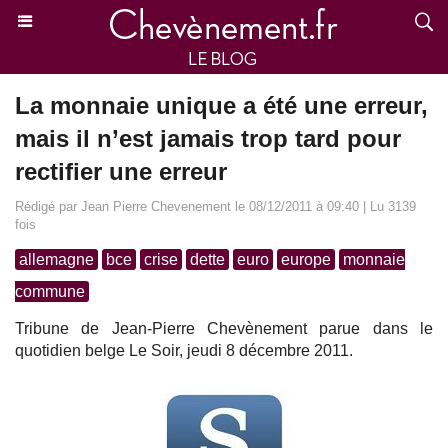
La monnaie unique a été une erreur,
mais il n’est jamais trop tard pour
rectifier une erreur
Rédigé par Jean Pierre Chevenement le 08/12/2011 à 09:40 | Lu 3139
fois
allemagne
bce
crise
dette
euro
europe
monnaie
commune
Tribune de Jean-Pierre Chevènement parue dans le
quotidien belge Le Soir, jeudi 8 décembre 2011.