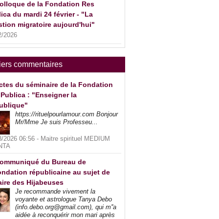
olloque de la Fondation Res
ica du mardi 24 février - "La
tion migratoire aujourd'hui"
2/2026
iers commentaires
ctes du séminaire de la Fondation
Publica : "Enseigner la
ublique"
https://rituelpourlamour.com Bonjour
Mr/Mme Je suis Professeu...
8/2026 06:56 -
Maitre spirituel MEDIUM
NTA
ommuniqué du Bureau de
ndation républicaine au sujet de
faire des Hijabeuses
Je recommande vivement la
voyante et astrologue Tanya Debo
(info.debo.org@gmail.com), qui m''a
aidée à reconquérir mon mari après