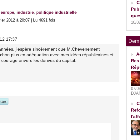
C
Publ
,
europe
,
industrie
,
politique industrielle
ques
er 2012 à 20:07 | Lu 4691 fois
10/0
012 17:37
Dern
années, j'espère sincèrement que M.Chevenement
A
nchon plus en adéquation avec mes idées républicaines et
e courage envers les dérives du capital.
Res 
Rép
07/0
DJA
C
Refo
l'af