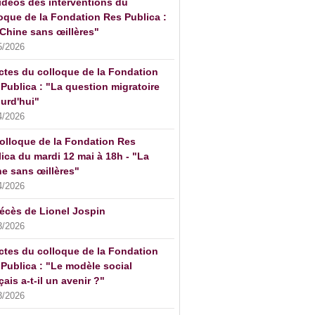
idéos des interventions du
oque de la Fondation Res Publica :
Chine sans œillères"
5/2026
ctes du colloque de la Fondation
Publica : "La question migratoire
urd'hui"
4/2026
olloque de la Fondation Res
ica du mardi 12 mai à 18h - "La
e sans œillères"
4/2026
écès de Lionel Jospin
3/2026
ctes du colloque de la Fondation
Publica : "Le modèle social
çais a-t-il un avenir ?"
3/2026