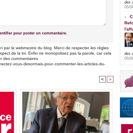
des 
05/0
C
Refo
l'af
ntifier pour poster un commentaire.
ri par le webmestre du blog. Merci de respecter les règles
pect de la loi. Enfin ne monopolisez pas la parole, car cela
des 
ser des commentaires.
05/0
nnectez-vous-desormais-pour-commenter-les-articles-du-
<
>