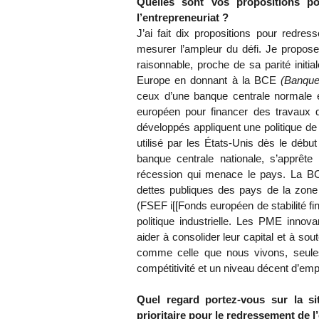
Quelles sont vos propositions po
l’entrepreneuriat ?
J’ai fait dix propositions pour redres
mesurer l’ampleur du défi. Je propos
raisonnable, proche de sa parité initi
Europe en donnant à la BCE
(Banque
ceux d’une banque centrale normale e
européen pour financer des travaux d
développés appliquent une politique de 
utilisé par les États-Unis dès le dé
banque centrale nationale, s’apprête
récession qui menace le pays. La BCE
dettes publiques des pays de la zone
(FSEF i[[Fonds européen de stabilité fi
politique industrielle. Les PME innovant
aider à consolider leur capital et à sou
comme celle que nous vivons, seule
compétitivité et un niveau décent d’emp
Quel regard portez-vous sur la sit
prioritaire pour le redressement de 