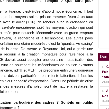
ur relancer l’économie, l’emploi ? Que faire pour
ser la France, c’est-à-dire d’abord notre économie. Il faut
e que les moyens soient pris de ramener l’euro à un taux
ale avec le dollar (1,16), de renouer avec la croissance en
 centrale européenne, ndlr)
les moyens d’action qui sont
t enfin pour soutenir l’économie avec un grand emprunt
’avenir, la recherche et la technologie. Les autres pays
création monétaire modérée : c’est le “quantitative easing”
but de la crise. De même le Royaume-Uni, qui a gardé une
 à recourir à la création monétaire pour faire face à la
Dern
 devrait aussi accepter une certaine mutualisation des
 euro en soutenant les mécanismes de soutien existants
C
nancière, ndlr]]i et MEF). Je préconise enfin une vigoureuse
Publ
es doivent particulièrement retenir l’attention. Il faut les
"All
tenir leur capacité d’exportation. Dans une période de crise
24/0
s des mesures d’ampleur sont de nature à restaurer la
A
loi pour tous.
Res 
09/0
uation particulière des cadres ? Sont-ils un public
l’économie ?