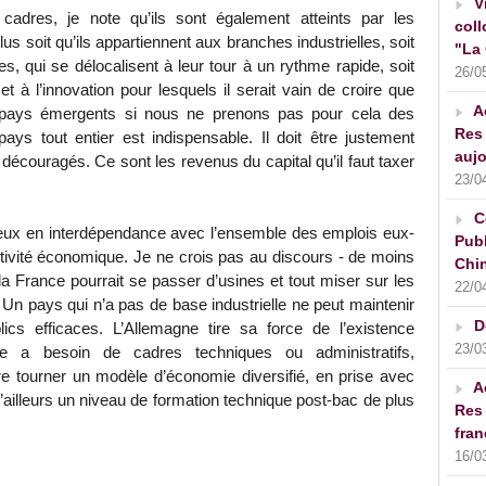
V
 cadres, je note qu’ils sont également atteints par les
coll
lus soit qu’ils appartiennent aux branches industrielles, soit
"La 
s, qui se délocalisent à leur tour à un rythme rapide, soit
26/0
et à l’innovation pour lesquels il serait vain de croire que
A
pays émergents si nous ne prenons pas pour cela des
Res 
ays tout entier est indispensable. Il doit être justement
aujo
 découragés. Ce sont les revenus du capital qu’il faut taxer
23/0
C
eux en interdépendance avec l’ensemble des emplois eux-
Publ
ctivité économique. Je ne crois pas au discours - de moins
Chin
 la France pourrait se passer d’usines et tout miser sur les
22/0
Un pays qui n’a pas de base industrielle ne peut maintenir
D
lics efficaces. L’Allemagne tire sa force de l’existence
23/0
ce a besoin de cadres techniques ou administratifs,
ire tourner un modèle d’économie diversifié, en prise avec
A
ailleurs un niveau de formation technique post-bac de plus
Res 
fran
16/0