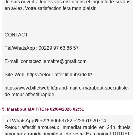
Je suis ouvert à toutes vos discutions et inquiétude si vous
en aviez. Votre satisfaction fera mon plaisir.
CONTACT:
Tél/WhatsApp : 00229 97 63 86 57
E-mail: contactez.lemaitre@gmail.com
Site-Web: https://retour-affectif.hubside.fr/
https://www.billetweb.fr/grand-maitre-marabout-specialiste-
de-retour-affectif-rapide
5.
Marabout MAITRE
le 02/04/2026 02:51
Tel WhatsApp☎️ +22960663782:+22961920714
Retour affectif amoureux immédiat rapide en 24h rituels
amoureux rapide immédiat de votre Ex conjoint RITUEL