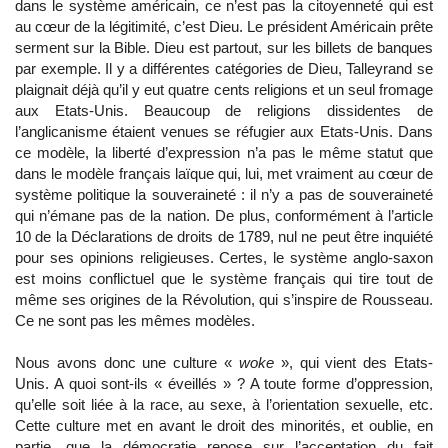
dans le système américain, ce n’est pas la citoyenneté qui est
au cœur de la légitimité, c’est Dieu. Le président Américain prête
serment sur la Bible. Dieu est partout, sur les billets de banques
par exemple. Il y a différentes catégories de Dieu, Talleyrand se
plaignait déjà qu’il y eut quatre cents religions et un seul fromage
aux Etats-Unis. Beaucoup de religions dissidentes de
l’anglicanisme étaient venues se réfugier aux Etats-Unis. Dans
ce modèle, la liberté d’expression n’a pas le même statut que
dans le modèle français laïque qui, lui, met vraiment au cœur de
système politique la souveraineté : il n’y a pas de souveraineté
qui n’émane pas de la nation. De plus, conformément à l’article
10 de la Déclarations de droits de 1789, nul ne peut être inquiété
pour ses opinions religieuses. Certes, le système anglo-saxon
est moins conflictuel que le système français qui tire tout de
même ses origines de la Révolution, qui s’inspire de Rousseau.
Ce ne sont pas les mêmes modèles.
Nous avons donc une culture «
woke
», qui vient des Etats-
Unis. A quoi sont-ils « éveillés » ? A toute forme d’oppression,
qu’elle soit liée à la race, au sexe, à l’orientation sexuelle, etc.
Cette culture met en avant le droit des minorités, et oublie, en
partie, que la démocratie repose sur l’acceptation du fait