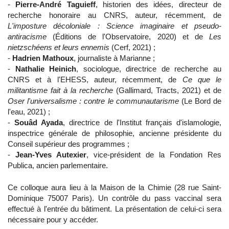
-
Pierre-André Taguieff
, historien des idées, directeur de
recherche honoraire au CNRS, auteur, récemment, de
L'imposture décoloniale : Science imaginaire et pseudo-
antiracisme
(Éditions de l'Observatoire, 2020) et de
Les
nietzschéens et leurs ennemis
(Cerf, 2021) ;
-
Hadrien Mathoux
, journaliste à Marianne ;
-
Nathalie Heinich
, sociologue, directrice de recherche au
CNRS et à l'EHESS, auteur, récemment, de
Ce que le
militantisme fait à la recherche
(Gallimard, Tracts, 2021) et de
Oser l'universalisme : contre le communautarisme
(Le Bord de
l'eau, 2021) ;
-
Souâd Ayada
, directrice de l'Institut français d'islamologie,
inspectrice générale de philosophie, ancienne présidente du
Conseil supérieur des programmes ;
-
Jean-Yves Autexier
, vice-président de la Fondation Res
Publica, ancien parlementaire.
Ce colloque aura lieu à la Maison de la Chimie (28 rue Saint-
Dominique 75007 Paris). Un contrôle du pass vaccinal sera
effectué à l'entrée du bâtiment. La présentation de celui-ci sera
nécessaire pour y accéder.