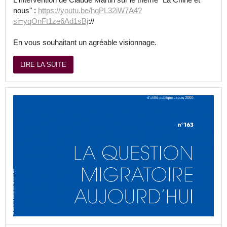
nous" :
https://youtu.be/hqPL32iW7A4?
si=yqOnFt1ze6Ad1sBj
://
En vous souhaitant un agréable visionnage.
LIRE LA SUITE