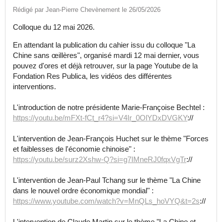
Rédigé par Jean-Pierre Chevènement le 26/05/2026
Colloque du 12 mai 2026.
En attendant la publication du cahier issu du colloque "La
Chine sans œillères", organisé mardi 12 mai dernier, vous
pouvez d'ores et déjà retrouver, sur la page Youtube de la
Fondation Res Publica, les vidéos des différentes
interventions.
L'introduction de notre présidente Marie-Françoise Bechtel :
https://youtu.be/mFXt-fCt_r4?si=V4Ir_0OlYDxDVGKY
://
L'intervention de Jean-François Huchet sur le thème "Forces
et faiblesses de l'économie chinoise" :
https://youtu.be/surz2Xshw-Q?si=g7IMneRJ0fqxVgTr
://
L'intervention de Jean-Paul Tchang sur le thème "La Chine
dans le nouvel ordre économique mondial" :
https://www.youtube.com/watch?v=MnQLs_hoVYQ&t=2s
://
L'intervention de Claude Martin sur le thème "La Chine et