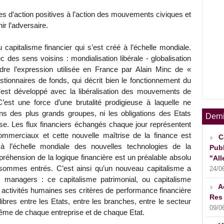
s d’action positives à l’action des mouvements civiques et
r l’adversaire.
apitalisme financier qui s’est créé à l’échelle mondiale.
des sens voisins : mondialisation libérale - globalisation
dre l’expression utilisée en France par Alain Minc de «
estionnaires de fonds, qui décrit bien le fonctionnement du
 s’est développé avec la libéralisation des mouvements de
est une force d’une brutalité prodigieuse à laquelle ne
ons des plus grands groupes, ni les obligations des Etats
Dern
ose. Les flux financiers échangés chaque jour représentent
mmerciaux et cette nouvelle maîtrise de la finance est
C
 à l’échelle mondiale des nouvelles technologies de la
Publ
préhension de la logique financière est un préalable absolu
"All
sommes entrés. C’est ainsi qu’un nouveau capitalisme a
24/0
 managers : ce capitalisme patrimonial, ou capitalisme
A
 activités humaines ses critères de performance financière
Res 
libres entre les Etats, entre les branches, entre le secteur
09/0
r même de chaque entreprise et de chaque Etat.