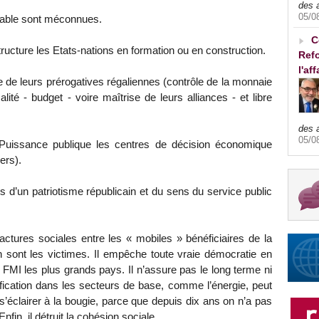
des 
05/0
rable sont méconnues.
C
structure les Etats-nations en formation ou en construction.
Refo
l'af
te de leurs prérogatives régaliennes (contrôle de la monnaie
ité - budget - voire maîtrise de leurs alliances - et libre
des 
05/0
 Puissance publique les centres de décision économique
ers).
 d’un patriotisme républicain et du sens du service public
fractures sociales entre les « mobiles » bénéficiaires de la
n sont les victimes. Il empêche toute vraie démocratie en
 FMI les plus grands pays. Il n’assure pas le long terme ni
fication dans les secteurs de base, comme l’énergie, peut
s’éclairer à la bougie, parce que depuis dix ans on n’a pas
nfin, il détruit la cohésion sociale.