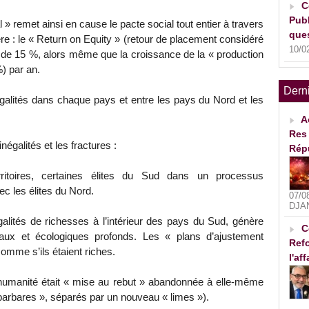
C
Publ
l » remet ainsi en cause le pacte social tout entier à travers
ques
e : le « Return on Equity » (retour de placement considéré
10/0
de 15 %, alors même que la croissance de la « production
%) par an.
Dern
négalités dans chaque pays et entre les pays du Nord et les
A
Res 
négalités et les fractures :
Rép
erritoires, certaines élites du Sud dans un processus
ec les élites du Nord.
07/0
DJA
alités de richesses à l’intérieur des pays du Sud, génère
C
aux et écologiques profonds. Les « plans d’ajustement
Refo
comme s’ils étaient riches.
l'af
humanité était « mise au rebut » abandonnée à elle-même
arbares », séparés par un nouveau « limes »).