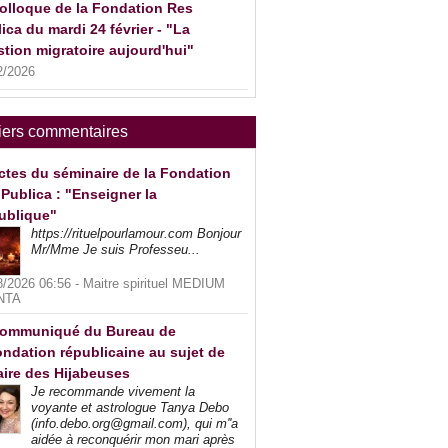
olloque de la Fondation Res
ica du mardi 24 février - "La
tion migratoire aujourd'hui"
2/2026
iers commentaires
ctes du séminaire de la Fondation
Publica : "Enseigner la
ublique"
https://rituelpourlamour.com Bonjour
Mr/Mme Je suis Professeu...
8/2026 06:56 -
Maitre spirituel MEDIUM
NTA
ommuniqué du Bureau de
ndation républicaine au sujet de
faire des Hijabeuses
Je recommande vivement la
voyante et astrologue Tanya Debo
(info.debo.org@gmail.com), qui m''a
aidée à reconquérir mon mari après