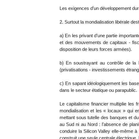
Les exigences d’un développement du
2. Surtout la mondialisation libérale de
a) En les privant d’une partie importan
et des mouvements de capitaux - fiscal
disposition de leurs forces armées).
b) En soustrayant au contrôle de la
(privatisations - investissements étrang
c) En sapant idéologiquement les bases
dans le secteur étatique ou parapublic.
Le capitalisme financier multiplie les 
mondialisation et les « locaux » qui e
mettant sous tutelle des banques et du
au Sud ni au Nord : l’absence de plani
conduire la Silicon Valley elle-même à 
construit une seule centrale électrique. E