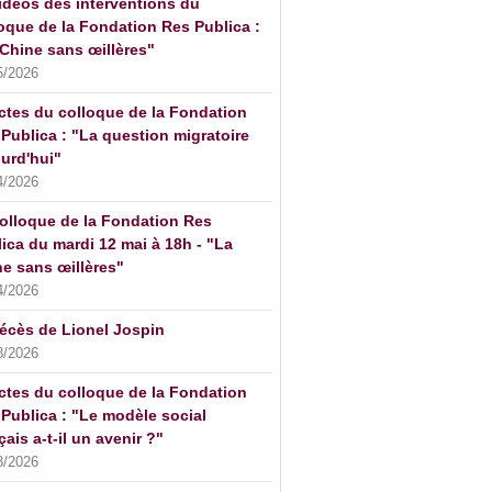
idéos des interventions du
oque de la Fondation Res Publica :
Chine sans œillères"
5/2026
ctes du colloque de la Fondation
Publica : "La question migratoire
urd'hui"
4/2026
olloque de la Fondation Res
ica du mardi 12 mai à 18h - "La
e sans œillères"
4/2026
écès de Lionel Jospin
3/2026
ctes du colloque de la Fondation
Publica : "Le modèle social
çais a-t-il un avenir ?"
3/2026