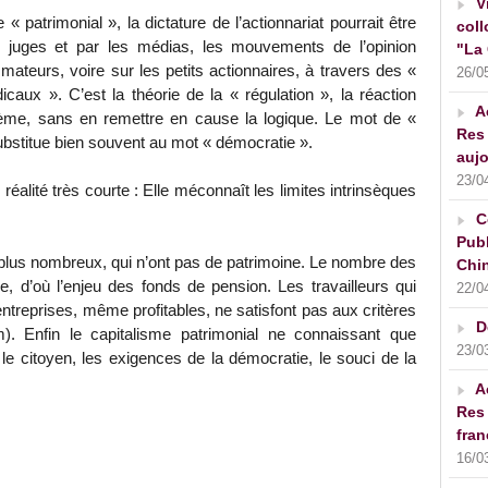
V
« patrimonial », la dictature de l’actionnariat pourrait être
coll
s juges et par les médias, les mouvements de l’opinion
"La 
ateurs, voire sur les petits actionnaires, à travers des «
26/0
aux ». C’est la théorie de la « régulation », la réaction
A
ystème, sans en remettre en cause la logique. Le mot de «
Res 
substitue bien souvent au mot « démocratie ».
aujo
23/0
 réalité très courte : Elle méconnaît les limites intrinsèques
C
Publ
s plus nombreux, qui n’ont pas de patrimoine. Le nombre des
Chin
le, d’où l’enjeu des fonds de pension. Les travailleurs qui
22/0
ntreprises, même profitables, ne satisfont pas aux critères
D
m). Enfin le capitalisme patrimonial ne connaissant que
23/0
le citoyen, les exigences de la démocratie, le souci de la
A
Res 
fran
16/0