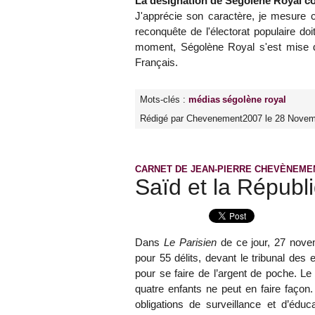
La désignation de Ségolène Royal c
J'apprécie son caractère, je mesure 
reconquête de l'électorat populaire doi
moment, Ségolène Royal s'est mise da
Français.
Mots-clés :
médias
ségolène royal
Rédigé par Chevenement2007 le 28 Novem
CARNET DE JEAN-PIERRE CHEVÈNEME
Saïd et la Républ
Dans
Le Parisien
de ce jour, 27 novem
pour 55 délits, devant le tribunal des 
pour se faire de l’argent de poche. 
quatre enfants ne peut en faire faç
obligations de surveillance et d’édu