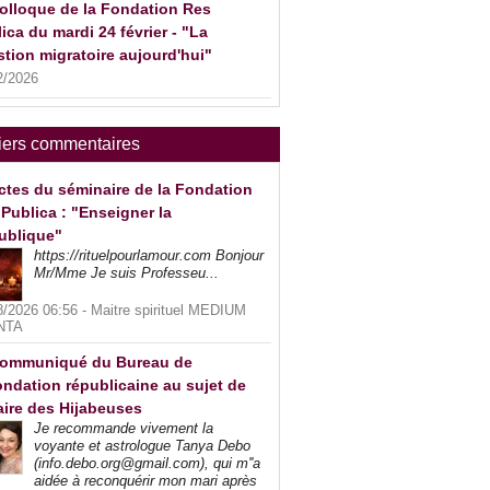
olloque de la Fondation Res
ica du mardi 24 février - "La
tion migratoire aujourd'hui"
2/2026
iers commentaires
ctes du séminaire de la Fondation
Publica : "Enseigner la
ublique"
https://rituelpourlamour.com Bonjour
Mr/Mme Je suis Professeu...
8/2026 06:56 -
Maitre spirituel MEDIUM
NTA
ommuniqué du Bureau de
ndation républicaine au sujet de
faire des Hijabeuses
Je recommande vivement la
voyante et astrologue Tanya Debo
(info.debo.org@gmail.com), qui m''a
aidée à reconquérir mon mari après