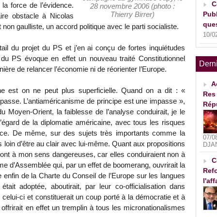
C
a force de l’évidence.
28 novembre 2006 (photo :
Thierry Birrer)
Publ
aire obstacle à Nicolas
ques
 non gaulliste, un accord politique avec le parti socialiste.
10/0
tail du projet du PS et j’en ai conçu de fortes inquiétudes
t du PS évoque en effet un nouveau traité Constitutionnel
Dern
anière de relancer l’économie ni de réorienter l’Europe.
A
ne est on ne peut plus superficielle. Quand on a dit : «
Res 
impasse. L’antiaméricanisme de principe est une impasse »,
Rép
du Moyen-Orient, la faiblesse de l’analyse conduirait, je le
l’égard de la diplomatie américaine, avec tous les risques
nce. De même, sur des sujets très importants comme la
07/0
ès loin d’être au clair avec lui-même. Quant aux propositions
DJA
es sont à mon sens dangereuses, car elles conduiraient non à
C
me d’Assemblée qui, par un effet de boomerang, ouvrirait la
Refo
re enfin de la Charte du Conseil de l’Europe sur les langues
l'af
 était adoptée, aboutirait, par leur co-officialisation dans
celui-ci et constituerait un coup porté à la démocratie et à
offrirait en effet un tremplin à tous les micronationalismes