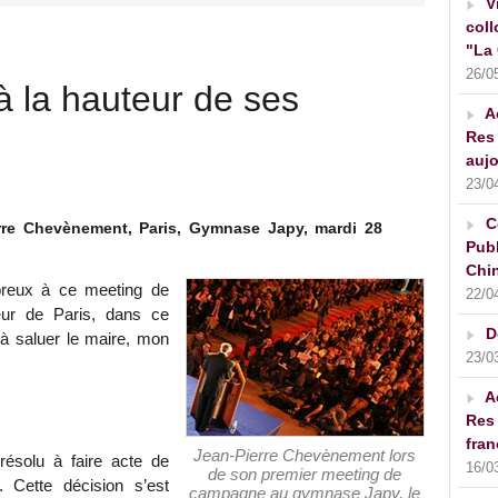
V
coll
"La 
26/0
à la hauteur de ses
A
Res 
aujo
23/0
C
re Chevènement, Paris, Gymnase Japy, mardi 28
Publ
Chin
breux à ce meeting de
22/0
r de Paris, dans ce
D
à saluer le maire, mon
23/0
A
Res 
fran
Jean-Pierre Chevènement lors
ésolu à faire acte de
16/0
de son premier meeting de
e. Cette décision s’est
campagne au gymnase Japy, le