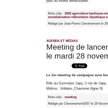
plus ou moins ethnicisants.
Mots-clés :
2002
agriculture
banlieues
em
mondialisation
referendum
république
s
Rédigé par Jean-Pierre Chevènement le 2
AGENDA ET MÉDIAS
Meeting de lance
le mardi 28 nove
Le 1er meeting de campagne aura lie
Rdv au Gymnase Japy, 2 rue de Japy, 
Métros : Voltaire, Charonne (ligne 9)
Mots-clés :
meeting
Rédigé par Chevenement2007 le 28 Novem