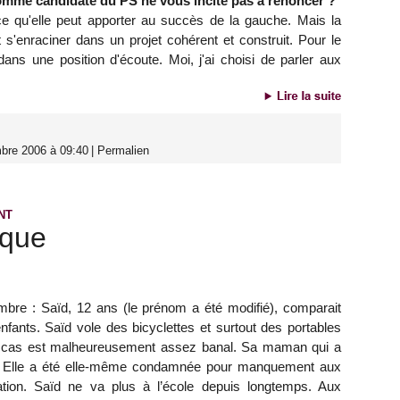
omme candidate du PS ne vous incite pas à renoncer ?
ce qu'elle peut apporter au succès de la gauche. Mais la
t s'enraciner dans un projet cohérent et construit. Pour le
ns une position d'écoute. Moi, j'ai choisi de parler aux
bre 2006 à 09:40
|
Permalien
NT
ique
bre : Saïd, 12 ans (le prénom a été modifié), comparait
enfants. Saïd vole des bicyclettes et surtout des portables
Le cas est malheureusement assez banal. Sa maman qui a
on. Elle a été elle-même condamnée pour manquement aux
cation. Saïd ne va plus à l’école depuis longtemps. Aux