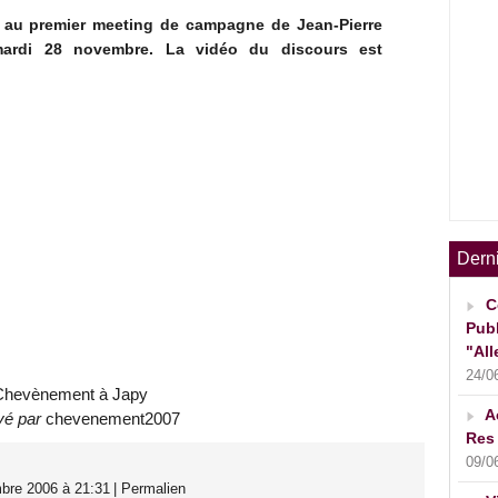
 au premier meeting de campagne de Jean-Pierre
rdi 28 novembre. La vidéo du discours est
Dern
C
Publ
"All
24/0
Chevènement à Japy
A
yé par
chevenement2007
Res 
09/0
bre 2006 à 21:31
|
Permalien