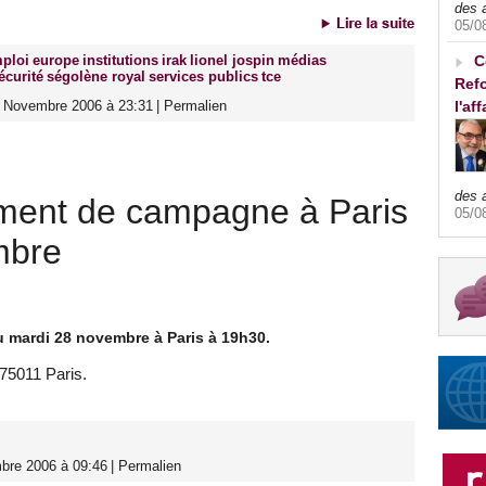
des 
05/0
ploi
europe
institutions
irak
lionel jospin
médias
C
écurité
ségolène royal
services publics
tce
Refo
8 Novembre 2006 à 23:31
|
Permalien
l'af
des 
ment de campagne à Paris
05/0
mbre
u mardi 28 novembre à Paris à 19h30.
75011 Paris.
bre 2006 à 09:46
|
Permalien