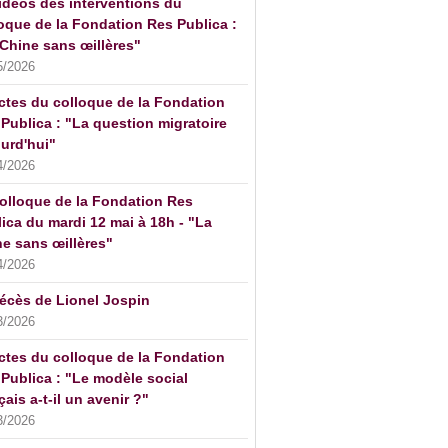
idéos des interventions du
oque de la Fondation Res Publica :
Chine sans œillères"
5/2026
ctes du colloque de la Fondation
Publica : "La question migratoire
urd'hui"
4/2026
olloque de la Fondation Res
ica du mardi 12 mai à 18h - "La
e sans œillères"
4/2026
écès de Lionel Jospin
3/2026
ctes du colloque de la Fondation
Publica : "Le modèle social
çais a-t-il un avenir ?"
3/2026