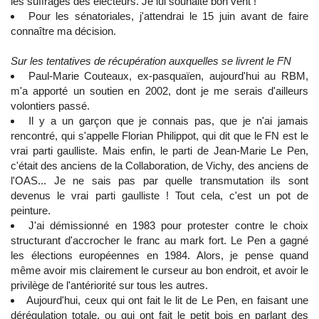
les suffrages des électeurs. Je lui souhaite bon vent !
Pour les sénatoriales, j'attendrai le 15 juin avant de faire
connaître ma décision.
Sur les tentatives de récupération auxquelles se livrent le FN
Paul-Marie Couteaux, ex-pasquaïen, aujourd'hui au RBM,
m'a apporté un soutien en 2002, dont je me serais d'ailleurs
volontiers passé.
Il y a un garçon que je connais pas, que je n'ai jamais
rencontré, qui s'appelle Florian Philippot, qui dit que le FN est le
vrai parti gaulliste. Mais enfin, le parti de Jean-Marie Le Pen,
c'était des anciens de la Collaboration, de Vichy, des anciens de
l'OAS... Je ne sais pas par quelle transmutation ils sont
devenus le vrai parti gaulliste ! Tout cela, c'est un pot de
peinture.
J'ai démissionné en 1983 pour protester contre le choix
structurant d'accrocher le franc au mark fort. Le Pen a gagné
les élections européennes en 1984. Alors, je pense quand
même avoir mis clairement le curseur au bon endroit, et avoir le
privilège de l'antériorité sur tous les autres.
Aujourd'hui, ceux qui ont fait le lit de Le Pen, en faisant une
dérégulation totale, ou qui ont fait le petit bois en parlant des