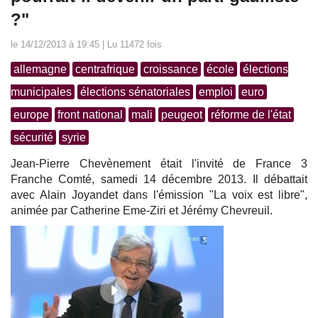
?"
le 14/12/2013 à 19:45 | Lu 11472 fois
allemagne
centrafrique
croissance
école
élections
municipales
élections sénatoriales
emploi
euro
europe
front national
mali
peugeot
réforme de l'état
sécurité
syrie
Jean-Pierre Chevènement était l'invité de France 3
Franche Comté, samedi 14 décembre 2013. Il débattait
avec Alain Joyandet dans l'émission "La voix est libre",
animée par Catherine Eme-Ziri et Jérémy Chevreuil.