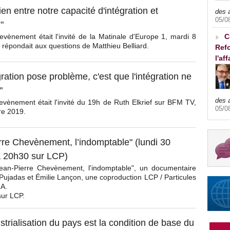
 lien entre notre capacité d'intégration et
des 
05/0
"
vènement était l'invité de la Matinale d'Europe 1, mardi 8
C
l répondait aux questions de Matthieu Belliard.
Refo
l'af
gration pose problème, c'est que l'intégration ne
"
des 
vènement était l'invité du 19h de Ruth Elkrief sur BFM TV,
05/0
bre 2019.
rre Chevènement, l’indomptable" (lundi 30
 20h30 sur LCP)
Jean-Pierre Chevènement, l'indomptable", un documentaire
 Pujadas et Émilie Lançon, une coproduction LCP / Particules
NA.
sur LCP.
strialisation du pays est la condition de base du