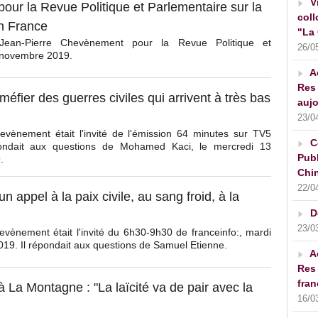
V
pour la Revue Politique et Parlementaire sur la
coll
n France
"La 
 Jean-Pierre Chevènement pour la Revue Politique et
26/0
 novembre 2019.
A
Res 
e méfier des guerres civiles qui arrivent à très bas
aujo
23/0
evènement était l'invité de l'émission 64 minutes sur TV5
C
ondait aux questions de Mohamed Kaci, le mercredi 13
Publ
.
Chin
22/0
un appel à la paix civile, au sang froid, à la
D
23/0
vènement était l'invité du 6h30-9h30 de franceinfo:, mardi
19. Il répondait aux questions de Samuel Etienne.
A
Res 
fran
à La Montagne : "La laïcité va de pair avec la
16/0