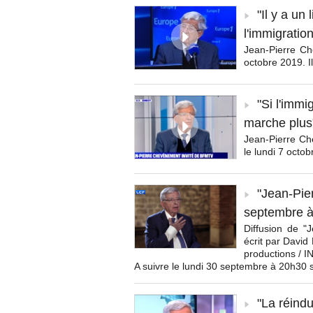
"Il y a un
l'immigration
Jean-Pierre Che
octobre 2019. I
"Si l'immi
marche plus
Jean-Pierre Che
le lundi 7 octo
"Jean-Pie
septembre à
Diffusion de "
écrit par David
productions / I
A suivre le lundi 30 septembre à 20h30 
"La réindu