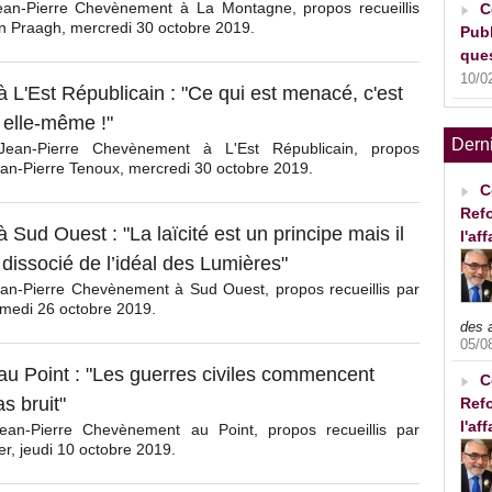
ean-Pierre Chevènement à La Montagne, propos recueillis
C
an Praagh, mercredi 30 octobre 2019.
Publ
ques
10/0
à L'Est Républicain : "Ce qui est menacé, c'est
e elle-même !"
Dern
Jean-Pierre Chevènement à L'Est Républicain, propos
Jean-Pierre Tenoux, mercredi 30 octobre 2019.
C
Refo
à Sud Ouest : "La laïcité est un principe mais il
l'af
 dissocié de l’idéal des Lumières"
ean-Pierre Chevènement à Sud Ouest, propos recueillis par
amedi 26 octobre 2019.
des 
05/0
 au Point : "Les guerres civiles commencent
C
s bruit"
Refo
l'af
Jean-Pierre Chevènement au Point, propos recueillis par
r, jeudi 10 octobre 2019.