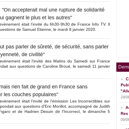
: "On accepterait mal une rupture de solidarité
ui gagnent le plus et les autres"
vènement était l’invité du 6h30-9h30 de France Info TV. Il
uestions de Samuel Etienne, le mardi 8 janvier 2020.
t pas parler de sûreté, de sécurité, sans parler
yenneté, de civilité"
evènement était l'invité des Matins du Samedi sur France
ondait aux questions de Caroline Broué, le samedi 11 janvier
Dern
C
Publ
mais rien fait de grand en France sans
"All
r les couches populaires"
24/0
vènement était l'invité de l'émission Les Incorrectibles sur
épondait aux questions d'Eric Morillot, accompagné de Judith
A
igaro et de Hadrien Desuin de l'Incorrect, le dimanche 5
Res 
09/0