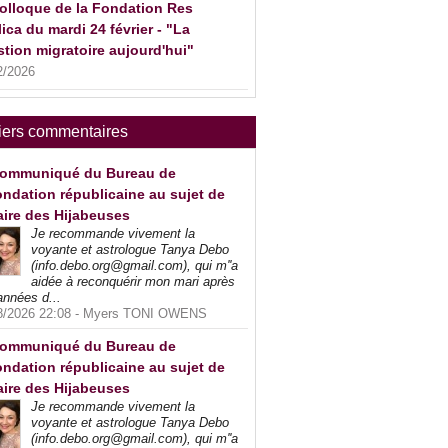
olloque de la Fondation Res
ica du mardi 24 février - "La
tion migratoire aujourd'hui"
2/2026
iers commentaires
ommuniqué du Bureau de
ndation républicaine au sujet de
faire des Hijabeuses
Je recommande vivement la
voyante et astrologue Tanya Debo
(info.debo.org@gmail.com), qui m''a
aidée à reconquérir mon mari après
années d...
8/2026 22:08 -
Myers TONI OWENS
ommuniqué du Bureau de
ndation républicaine au sujet de
faire des Hijabeuses
Je recommande vivement la
voyante et astrologue Tanya Debo
(info.debo.org@gmail.com), qui m''a