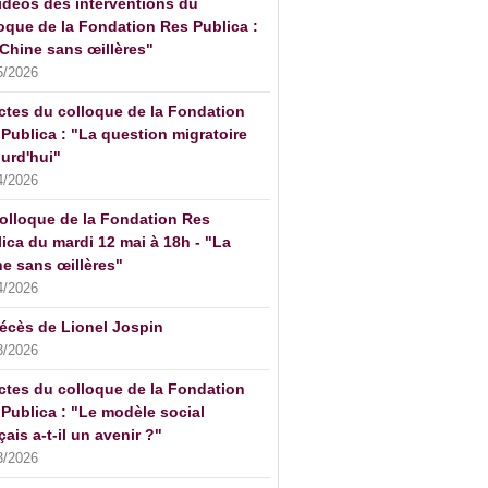
idéos des interventions du
oque de la Fondation Res Publica :
Chine sans œillères"
5/2026
ctes du colloque de la Fondation
Publica : "La question migratoire
urd'hui"
4/2026
olloque de la Fondation Res
ica du mardi 12 mai à 18h - "La
e sans œillères"
4/2026
écès de Lionel Jospin
3/2026
ctes du colloque de la Fondation
Publica : "Le modèle social
çais a-t-il un avenir ?"
3/2026