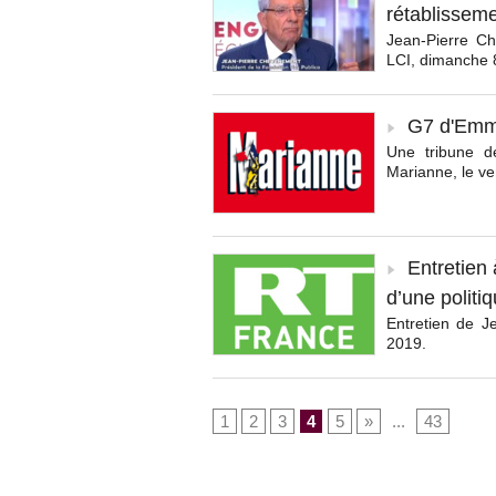
rétablissem
Jean-Pierre Che
LCI, dimanche 
G7 d'Emma
Une tribune d
Marianne, le v
Entretien 
d’une politi
Entretien de 
2019.
1
2
3
4
5
»
...
43