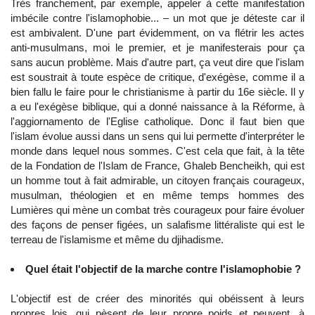
Très franchement, par exemple, appeler à cette manifestation
imbécile contre l'islamophobie... – un mot que je déteste car il
est ambivalent. D'une part évidemment, on va flétrir les actes
anti-musulmans, moi le premier, et je manifesterais pour ça
sans aucun problème. Mais d'autre part, ça veut dire que l'islam
est soustrait à toute espèce de critique, d'exégèse, comme il a
bien fallu le faire pour le christianisme à partir du 16e siècle. Il y
a eu l'exégèse biblique, qui a donné naissance à la Réforme, à
l'aggiornamento de l'Eglise catholique. Donc il faut bien que
l'islam évolue aussi dans un sens qui lui permette d'interpréter le
monde dans lequel nous sommes. C'est cela que fait, à la tête
de la Fondation de l'Islam de France, Ghaleb Bencheikh, qui est
un homme tout à fait admirable, un citoyen français courageux,
musulman, théologien et en même temps hommes des
Lumières qui mène un combat très courageux pour faire évoluer
des façons de penser figées, un salafisme littéraliste qui est le
terreau de l'islamisme et même du djihadisme.
Quel était l'objectif de la marche contre l'islamophobie ?
L'objectif est de créer des minorités qui obéissent à leurs
propres lois, qui pèsent de leur propre poids et peuvent, à