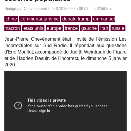
Rédigé par Chevenement.fr le 07/01/2020 à 09:03 | Lu 3256 fois
chine
communautarisme
donald trump
emmanuel
macron
etats unis
europe
france
gauche
iran
russie
Jean-Pierre Chevènement était l'invité de l'émission Les
Incorrectibles sur Sud Radio. Il répondait aux questions
d'Eric Morillot, accompagné de Judith Weintraub du Figaro
et de Hadrien Desuin de l'Incorrect, le dimanche 5 janvier
2020.