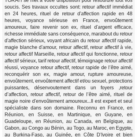
TORAH se met à votre disposition pour résourdre tout vos
soucis. Ses travaux occultes sont: retour affectif immédiat
en 24 heures, rituel de retour d'affection rapide en 48
heures, voyance sérieuse en France, envoûtement
amoureux, faire revenir son ex, rituel d'argent efficace,
richesse immédiate sans conséquence, marabout du retour
d'affection sérieux, voyant africain du retour affectif rapide,
magie blanche d'amour, retour affectif, retour affectif à vie,
retour affectif Marseille, retour affectif qui fonctionne, retour
affectif sérieux, tarif retour affectif, témoignage retour affectif
réussi, voyance retour affectif, retour rapide de l’être aimé,
reconquérir son ex, magie amour, rupture amoureuse,
envoûtement, envoûtement affectif et/ou sexuel, protections
puissantes, désenvoutement dans un foyers ,retour
d’affection, retour affectif, retour de l’être aimé, rituel de
magie noire d'envoûtement amoureux...Il est expert et seul
spécialiste dans son domaine. Reconnu en France, en
Réunion, en Suisse, en Martinique, en Guyane, en
Guadeloupe, en Réunion, au Canada, en Belgique, au
Gabon, au Congo au Bénin, au Togo, au Maroc, en Egypte,
au Burkina-Faso, au Guinée, en Côte D'Ivoire et bien