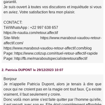
garantit.
Je suis ouvert à toutes vos discutions et inquiétude si vous
en aviez. Votre satisfaction fera mon plaisir.
CONTACT:
Tél/WhatsApp : +22 997 638 657
https://e-nautia.com/retour.affectif
Site-Web: https://www.marabout-vaudou-retour-
affectif.com/
https://www.marabout-vaudou-retour-affectif.com/blog
Page: https://www.cotizup.com/rituel-retour-affectif-rapide
Page: http://fb.me/maraboutspecialisteretouraffectif
2.
Patricia DUPONT
le 29/12/2023 10:07
Bonjour
Je m'appelle Patricia Dupont, alors je tenais à dire que
ceux qui ne croient pas en la magie ont tout faux. Ça existe
vraiment, il faut seulement y croire.
Donc voilà mon amie s'est faite quitter par l'homme qu'elle,
il est reparti avec son ex. Elle était complètement effondrée