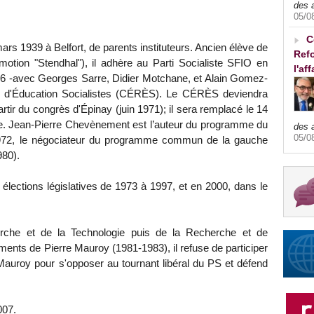
des 
05/0
C
rs 1939 à Belfort, de parents instituteurs. Ancien élève de
Refo
omotion "Stendhal"), il adhère au Parti Socialiste SFIO en
l'af
66 -avec Georges Sarre, Didier Motchane, et Alain Gomez-
t d'Éducation Socialistes (CÉRÈS). Le CÉRÈS deviendra
rtir du congrès d'Épinay (juin 1971); il sera remplacé le 14
ue. Jean-Pierre Chevènement est l’auteur du programme du
des 
05/0
 1972, le négociateur du programme commun de la gauche
980).
 élections législatives de 1973 à 1997, et en 2000, dans le
herche et de la Technologie puis de la Recherche et de
ments de Pierre Mauroy (1981-1983), il refuse de participer
auroy pour s'opposer au tournant libéral du PS et défend
007.