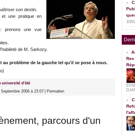
C
Publ
îtriser son destin.
ques
et une pratique en
10/0
 : prenons une vue
Dern
ites.
’habileté de M. Sarkozy.
A
Res 
nt au problème de la gauche tel qu’il se pose à nous.
Rép
o)
e
université d'été
07/0
DJA
0 Septembre 2006 à 23:07
|
Permalien
C
Refo
l'af
ènement, parcours d'un