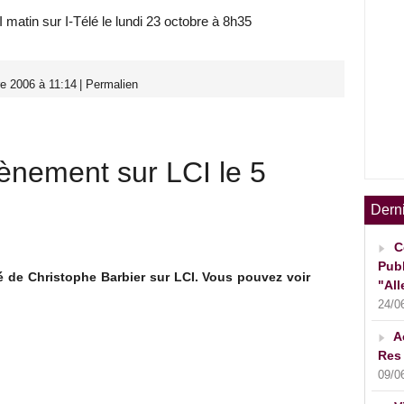
 matin sur I-Télé le lundi 23 octobre à 8h35
e 2006 à 11:14
|
Permalien
ènement sur LCI le 5
Dern
C
Publ
té de Christophe Barbier sur LCI. Vous pouvez voir
"All
24/0
A
Res 
09/0