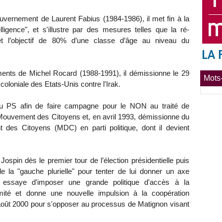
ouvernement de Laurent Fabius (1984-1986), il met fin à la
telligence", et s'illustre par des mesures telles que la ré-
e et l’objectif de 80% d’une classe d’âge au niveau du
ents de Michel Rocard (1988-1991), il démissionne le 29
Mots-
coloniale des Etats-Unis contre l'Irak.
on du PS afin de faire campagne pour le NON au traité de
e Mouvement des Citoyens et, en avril 1993, démissionne du
 des Citoyens (MDC) en parti politique, dont il devient
Jospin dès le premier tour de l’élection présidentielle puis
 la "gauche plurielle" pour tenter de lui donner un axe
, il essaye d'imposer une grande politique d'accès à la
imité et donne une nouvelle impulsion à la coopération
août 2000 pour s'opposer au processus de Matignon visant