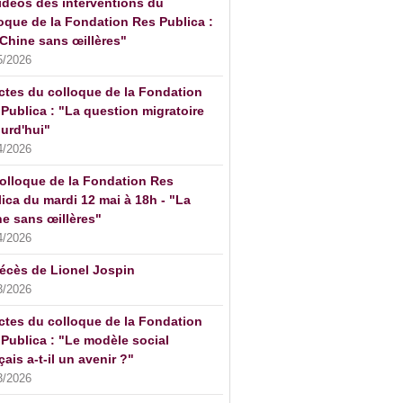
idéos des interventions du
oque de la Fondation Res Publica :
Chine sans œillères"
5/2026
ctes du colloque de la Fondation
Publica : "La question migratoire
urd'hui"
4/2026
olloque de la Fondation Res
ica du mardi 12 mai à 18h - "La
e sans œillères"
4/2026
écès de Lionel Jospin
3/2026
ctes du colloque de la Fondation
Publica : "Le modèle social
çais a-t-il un avenir ?"
3/2026