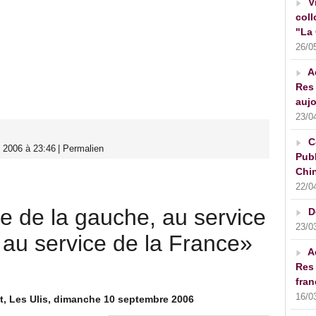
V
coll
"La 
26/0
A
Res 
aujo
23/0
C
 2006 à 23:46
|
Permalien
Publ
Chin
22/0
re de la gauche, au service
D
23/0
 au service de la France»
A
Res 
fran
16/0
, Les Ulis, dimanche 10 septembre 2006