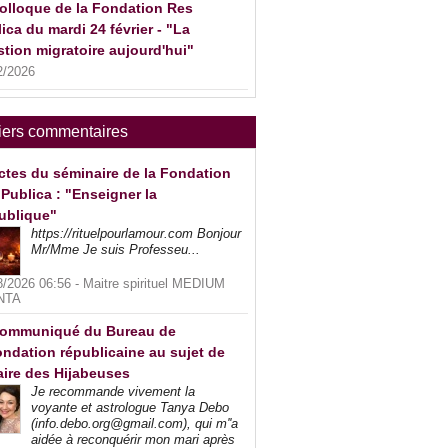
olloque de la Fondation Res
ica du mardi 24 février - "La
tion migratoire aujourd'hui"
2/2026
iers commentaires
ctes du séminaire de la Fondation
Publica : "Enseigner la
ublique"
https://rituelpourlamour.com Bonjour
Mr/Mme Je suis Professeu...
8/2026 06:56 -
Maitre spirituel MEDIUM
NTA
ommuniqué du Bureau de
ndation républicaine au sujet de
faire des Hijabeuses
Je recommande vivement la
voyante et astrologue Tanya Debo
(info.debo.org@gmail.com), qui m''a
aidée à reconquérir mon mari après