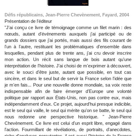
Défis républicains, Jean-Pierre Chevènement, Fayard, 2004
Présentation de l'éditeur
"J'ai conçu ce livre de témoignage comme un filet marin : des
nœuds, autant d'événements auxquels j'ai participé ou de
grands dossiers que j'ai portés, mais aussi des fils courant de
l'un à l'autre, restituant les problématiques d'ensemble dans
lesquelles, pendant plus de trente ans, j'ai cru devoir inscrire
mon action. Un récit sans langue de bois autant qu'une
interprétation de l'histoire. J'ai choisi de m'exprimer à découvert,
avec le souci d'être juste, autant que possible, en tout cas
sincère, et dans le seul but de servir la France selon l'idée que
je m'en fais... Pour une nouvelle donne mondiale, sa voix reste
indispensable afin de faire émerger d'Europe une volonté
politique par rapport aux États-Unis, non pas contre eux, mais
indépendamment d'eux. Ce projet, aujourd'hui presque indicible,
est le seul qui vaille, le seul qui mérite qu'on se batte, le seul qui
nous redonne une perspective historique. " Jean-Pierre
Chevènement. Ce livre est celui d'un esprit libre, engagé dans
l'action. Fourmillant de révélations, de portraits, d'anecdotes,
riche d'analyses percutantes, il est aussi l'histoire de la France