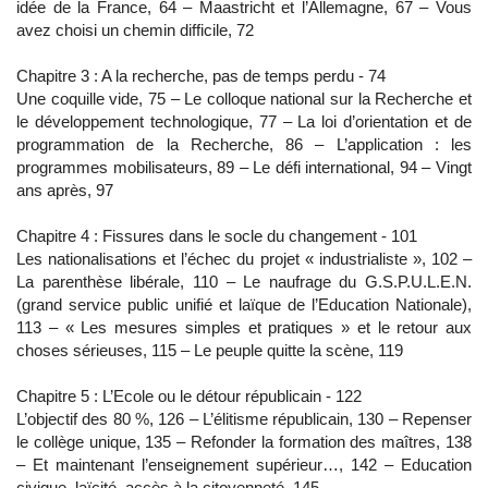
idée de la France, 64 – Maastricht et l’Allemagne, 67 – Vous
avez choisi un chemin difficile, 72
Chapitre 3 : A la recherche, pas de temps perdu - 74
Une coquille vide, 75 – Le colloque national sur la Recherche et
le développement technologique, 77 – La loi d’orientation et de
programmation de la Recherche, 86 – L’application : les
programmes mobilisateurs, 89 – Le défi international, 94 – Vingt
ans après, 97
Chapitre 4 : Fissures dans le socle du changement - 101
Les nationalisations et l’échec du projet « industrialiste », 102 –
La parenthèse libérale, 110 – Le naufrage du G.S.P.U.L.E.N.
(grand service public unifié et laïque de l’Education Nationale),
113 – « Les mesures simples et pratiques » et le retour aux
choses sérieuses, 115 – Le peuple quitte la scène, 119
Chapitre 5 : L’Ecole ou le détour républicain - 122
L’objectif des 80 %, 126 – L’élitisme républicain, 130 – Repenser
le collège unique, 135 – Refonder la formation des maîtres, 138
– Et maintenant l’enseignement supérieur…, 142 – Education
civique, laïcité, accès à la citoyenneté, 145