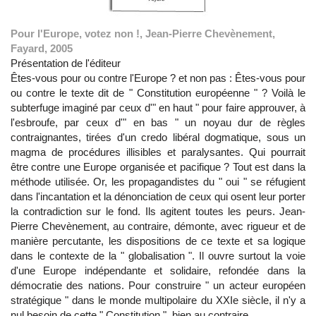
Pour l'Europe, votez non !, Jean-Pierre Chevènement,
Fayard, 2005
Présentation de l'éditeur
Êtes-vous pour ou contre l'Europe ? et non pas : Êtes-vous pour
ou contre le texte dit de " Constitution européenne " ? Voilà le
subterfuge imaginé par ceux d'" en haut " pour faire approuver, à
l'esbroufe, par ceux d'" en bas " un noyau dur de règles
contraignantes, tirées d'un credo libéral dogmatique, sous un
magma de procédures illisibles et paralysantes. Qui pourrait
être contre une Europe organisée et pacifique ? Tout est dans la
méthode utilisée. Or, les propagandistes du " oui " se réfugient
dans l'incantation et la dénonciation de ceux qui osent leur porter
la contradiction sur le fond. Ils agitent toutes les peurs. Jean-
Pierre Chevènement, au contraire, démonte, avec rigueur et de
manière percutante, les dispositions de ce texte et sa logique
dans le contexte de la " globalisation ". Il ouvre surtout la voie
d'une Europe indépendante et solidaire, refondée dans la
démocratie des nations. Pour construire " un acteur européen
stratégique " dans le monde multipolaire du XXIe siècle, il n'y a
nul besoin de cette " Constitution ", bien au contraire.