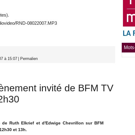
tes).
udiovideo/RND-08022007.MP3
Mots-
07 à 15:07
|
Permalien
ènement invité de BFM TV
12h30
é de Ruth Elkrief et d'Edwige Chevrillon sur BFM
 12h30 et 13h.