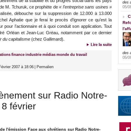
détriment de la stabilité et du progrès social dans les pays
des 
s de M. Tchuruk, ce prophète de
« l’entreprise sans usines »
05/0
 réalisée, débouche sur la suppression de 12.000 à 13.000
C
el Aphatie que je ferai le procès d’ignorer ce qu’est la
Refo
eur pour l’actionnaire et à quoi conduit son application. Tout
l'af
ndré Orléan et Jean-Luc Gréau, notamment par ce dernier
ir du capitalisme
(chez Gallimard).
des 
ations
finance
industrie
médias
monde du travail
05/0
évrier 2007 à 18:06
|
Permalien
ènement sur Radio Notre-
8 février
 de l'émission Face aux chrétiens sur Radio Notre-