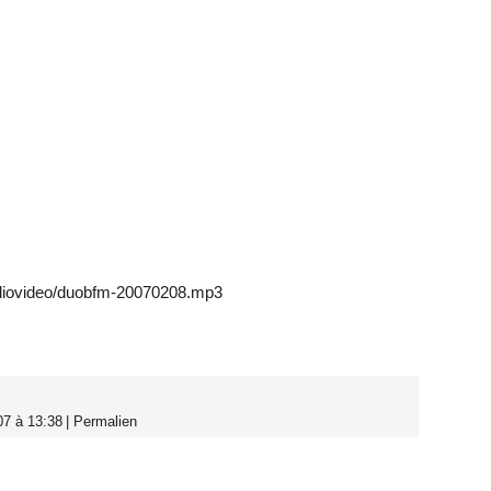
udiovideo/duobfm-20070208.mp3
07 à 13:38
|
Permalien