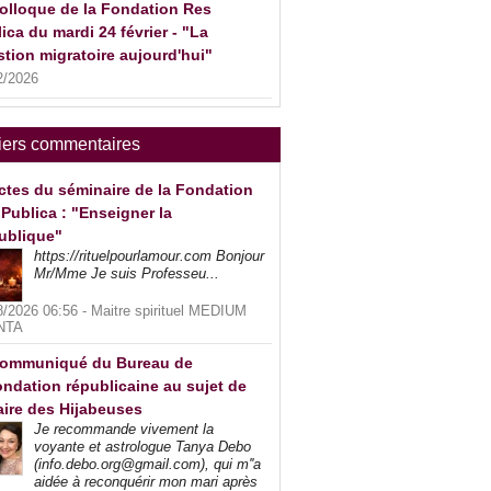
olloque de la Fondation Res
ica du mardi 24 février - "La
tion migratoire aujourd'hui"
2/2026
iers commentaires
ctes du séminaire de la Fondation
Publica : "Enseigner la
ublique"
https://rituelpourlamour.com Bonjour
Mr/Mme Je suis Professeu...
8/2026 06:56 -
Maitre spirituel MEDIUM
NTA
ommuniqué du Bureau de
ndation républicaine au sujet de
faire des Hijabeuses
Je recommande vivement la
voyante et astrologue Tanya Debo
(info.debo.org@gmail.com), qui m''a
aidée à reconquérir mon mari après