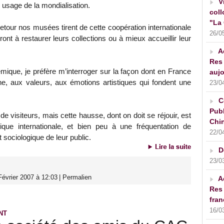
V
 usage de la mondialisation.
coll
"La 
etour nos musées tirent de cette coopération internationale
26/0
ont à restaurer leurs collections ou à mieux accueillir leur
A
Res 
émique, je préfère m’interroger sur la façon dont en France
aujo
e, aux valeurs, aux émotions artistiques qui fondent une
23/0
C
Publ
 visiteurs, mais cette hausse, dont on doit se réjouir, est
Chin
tique internationale, et bien peu à une fréquentation de
22/0
t sociologique de leur public.
D
23/0
évrier 2007 à 12:03
|
Permalien
A
Res 
fran
16/0
NT