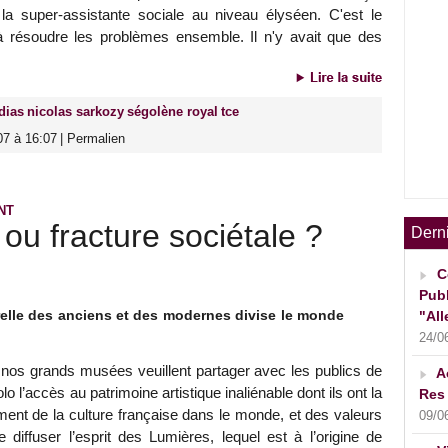
 la super-assistante sociale au niveau élyséen. C'est le
e à résoudre les problèmes ensemble. Il n'y avait que des
dias
nicolas sarkozy
ségolène royal
tce
07 à 16:07
|
Permalien
NT
ou fracture sociétale ?
Dern
C
Publ
elle des anciens et des modernes divise le monde
"All
24/0
 nos grands musées veuillent partager avec les publics de
A
 l’accès au patrimoine artistique inaliénable dont ils ont la
Res 
ement de la culture française dans le monde, et des valeurs
09/0
 diffuser l’esprit des Lumières, lequel est à l’origine de