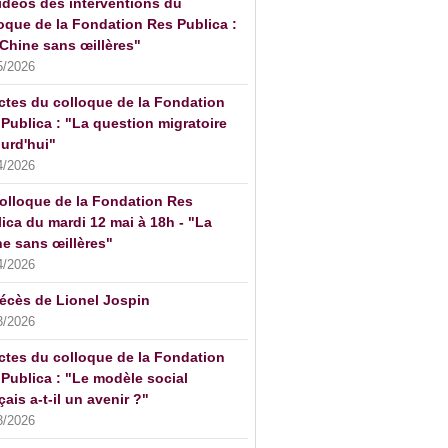
idéos des interventions du
oque de la Fondation Res Publica :
Chine sans œillères"
5/2026
ctes du colloque de la Fondation
Publica : "La question migratoire
urd'hui"
4/2026
olloque de la Fondation Res
ica du mardi 12 mai à 18h - "La
e sans œillères"
4/2026
écès de Lionel Jospin
3/2026
ctes du colloque de la Fondation
Publica : "Le modèle social
çais a-t-il un avenir ?"
3/2026