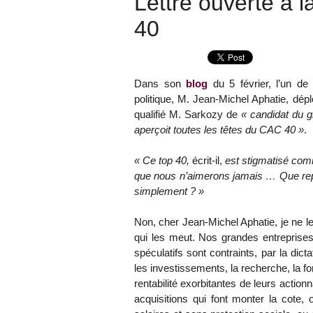
Lettre ouverte à 
40
Dans son
blog
du 5 février, l’un de
politique, M. Jean-Michel Aphatie, dé
qualifié M. Sarkozy de
« candidat du gr
aperçoit toutes les têtes du CAC 40 »
.
« Ce top 40,
écrit-il,
est stigmatisé com
que nous n’aimerons jamais … Que re
simplement ? »
Non, cher Jean-Michel Aphatie, je ne le
qui les meut. Nos grandes entreprises
spéculatifs sont contraints, par la dicta
les investissements, la recherche, la f
rentabilité exorbitantes de leurs actionn
acquisitions qui font monter la cote, 