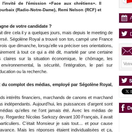
 l'invité de l'émission «Face aux chrétiens». Il
ourbaix (Radio-Notre-Dame), Remi Nelson (RCF) et
gne de votre candidate ?
 dire cela il y a quelques jours, mais depuis le meeting de
nversé. Ségolène Royal a trouvé son ton, campé une France
rois que dimanche, lorsqu'elle va préciser ses orientations,
rement à tout ce qui a été dit, martelé par une certaine
 claires sur la situation économique, le chômage, les
 environnemental, la sécurité, l'intégration, le pari sur
l'éducation ou la recherche.
et du complot des médias, employé par Ségolène Royal,
nds intérêts financiers, marchands de canons et marchand
as indépendants. Aujourd'hui, les puissances d'argent sont
édias qu'elles ne l'ont jamais été. Avec les médias de
emy. Regardez Nicolas Sarkozy devant 100 Français, il avait
articuliers. C'était Monsieur je sais tout… et pour cause
l'avance. Mais les réponses étaient individualisées et ça,