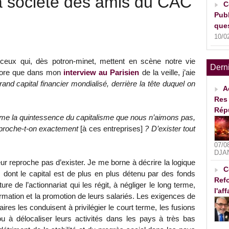
la société des amis du CAC
C
Publ
ques
10/0
 ceux qui, dès potron-minet, mettent en scène notre vie
Dern
plore que dans mon
interview au Parisien
de la veille, j’aie
and capital financier mondialisé, derrière la tête duquel on
A
Res 
Rép
me la quintessence du capitalisme que nous n’aimons pas,
proche-t-on exactement
[à ces entreprises]
? D’exister tout
07/0
DJA
ur reproche pas d’exister. Je me borne à décrire la logique
C
 dont le capital est de plus en plus détenu par des fonds
Refo
ture de l’actionnariat qui les régit, à négliger le long terme,
l'af
ormation et la promotion de leurs salariés. Les exigences de
aires les conduisent à privilégier le court terme, les fusions
ou à délocaliser leurs activités dans les pays à très bas