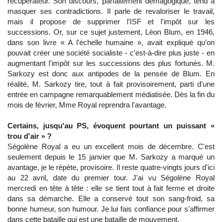
récupérateur. Son discours, parfaitement démagogique, tend à
masquer ses contradictions. Il parle de revaloriser le travail,
mais il propose de supprimer l'ISF et l'impôt sur les
successions. Or, sur ce sujet justement, Léon Blum, en 1946,
dans son livre « A l'échelle humaine », avait expliqué qu'on
pouvait créer une société socialiste - c'est-à-dire plus juste - en
augmentant l'impôt sur les successions des plus fortunés. M.
Sarkozy est donc aux antipodes de la pensée de Blum. En
réalité, M. Sarkozy tire, tout à fait provisoirement, parti d'une
entrée en campagne remarquablement médiatisée. Dès la fin du
mois de février, Mme Royal reprendra l'avantage.
Certains, jusqu'au PS, évoquent pourtant un puissant «
trou d'air » ?
Ségolène Royal a eu un excellent mois de décembre. C'est
seulement depuis le 15 janvier que M. Sarkozy a marqué un
avantage, je le répète, provisoire. Il reste quatre-vingts jours d'ici
au 22 avril, date du premier tour. J'ai vu Ségolène Royal
mercredi en tête à tête : elle se tient tout à fait ferme et droite
dans sa démarche. Elle a conservé tout son sang-froid, sa
bonne humeur, son humour. Je lui fais confiance pour s'affirmer
dans cette bataille qui est une bataille de mouvement.