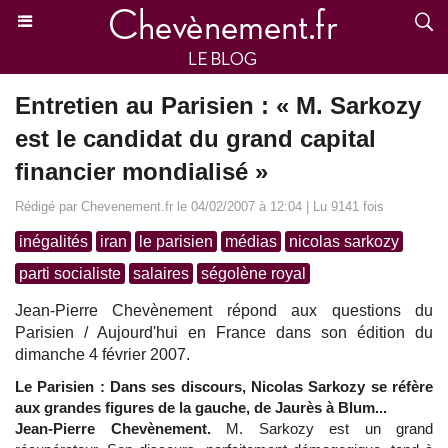
Entretien au Parisien : « M. Sarkozy
est le candidat du grand capital
financier mondialisé »
Rédigé par Chevenement.fr le 04/02/2007 à 12:04 | Lu 9141 fois
inégalités
iran
le parisien
médias
nicolas sarkozy
parti socialiste
salaires
ségolène royal
Jean-Pierre Chevènement répond aux questions du
Parisien / Aujourd'hui en France dans son édition du
dimanche 4 février 2007.
Le Parisien : Dans ses discours, Nicolas Sarkozy se réfère
aux grandes figures de la gauche, de Jaurès à Blum...
Jean-Pierre Chevènement.
M. Sarkozy est un grand