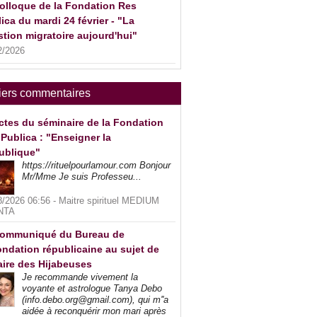
olloque de la Fondation Res
ica du mardi 24 février - "La
tion migratoire aujourd'hui"
2/2026
iers commentaires
ctes du séminaire de la Fondation
Publica : "Enseigner la
ublique"
https://rituelpourlamour.com Bonjour
Mr/Mme Je suis Professeu...
8/2026 06:56 -
Maitre spirituel MEDIUM
NTA
ommuniqué du Bureau de
ndation républicaine au sujet de
faire des Hijabeuses
Je recommande vivement la
voyante et astrologue Tanya Debo
(info.debo.org@gmail.com), qui m''a
aidée à reconquérir mon mari après