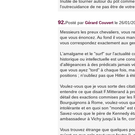
Inutile de tourner autour du pôt comme 
l'outrecuidance de ne pas être de votre
92.
Posté par
le 26/01/2
Gérard Couvert
Messieurs les preux chevaliers, vous 
que vous énoncez. Au fond il vous ma
vous correspondez exactement aux gens d
L'amalgame et le "surf" sur l'actualité
historique ou intellectuelle est une co
d'allégeances à des prédicats jamais vé
que vous ayez "tord" à chaque fois, m
positions ; n'oubliez pas que Hitler à ét
Voulez-vous que je vous sorte des citat
entendre ce que disait F.Mitterand à p
détail des exactions commises par les 
Bourguignons à Rome, voulez-vous que n
intolérante et en quoi son "monde" est 
Savez-vous que le père de Kennedy étai
ambassadeur à Vichy jusqu'à la fin, c
Vous trouvez étrange que quelques pour