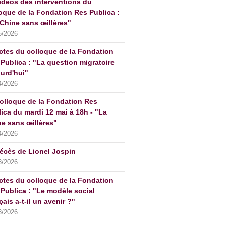
idéos des interventions du
oque de la Fondation Res Publica :
Chine sans œillères"
5/2026
ctes du colloque de la Fondation
Publica : "La question migratoire
urd'hui"
4/2026
olloque de la Fondation Res
ica du mardi 12 mai à 18h - "La
e sans œillères"
4/2026
écès de Lionel Jospin
3/2026
ctes du colloque de la Fondation
Publica : "Le modèle social
çais a-t-il un avenir ?"
3/2026