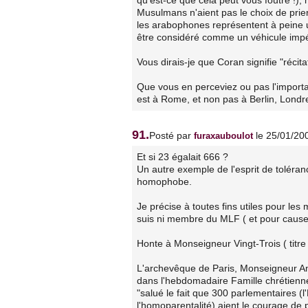
qu'est-ce que cela peut vous foutre !),
Musulmans n'aient pas le choix de prie
les arabophones représentent à peine 
être considéré comme un véhicule impéri
Vous dirais-je que Coran signifie "récit
Que vous en perceviez ou pas l'importa
est à Rome, et non pas à Berlin, Lond
91.
Posté par
le 25/01/20
furaxauboulot
Et si 23 égalait 666 ?
Un autre exemple de l'esprit de toléra
homophobe.
Je précise à toutes fins utiles pour les 
suis ni membre du MLF ( et pour cause 
Honte à Monseigneur Vingt-Trois ( titre 
L'archevêque de Paris, Monseigneur And
dans l'hebdomadaire Famille chrétienne,
"salué le fait que 300 parlementaires 
l'homoparentalité) aient le courage de 