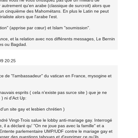
 mais vous ne vous offusquez pas que un milliard de
r autrement qu'en arabe (classique de surcroit) alors que
un cinquième des Mahométans. En plus le Latin ne peut
aliste alors que l'arabe l'est.
ation" (apprise par cœur) et Islam "soumission".
nce, et la relation avec nos différents messages, Le Bernin
res ou Bagdad.
09 20:25
nce de "l'ambassadeur" du vatican en France, mysogine et
mauvais esprits ( cela n'existe pas surce site ) que je ne
) ni d'Act Up:
d'un site gay et lesbien chrétien )
ré Vingt-Trois salue le lobby anti-mariage gay. Interrogé
 il a déclaré qu' "On ne joue pas avec la famille" et a
(l'Entente parlementaire UMP/UDF contre le mariage gay et
poser des questions taboues et d'exprimer ce qu'ils