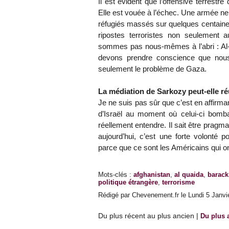
Il est évident que l’offensive terrestre
Elle est vouée à l’échec. Une armée ne 
réfugiés massés sur quelques centaines
ripostes terroristes non seulement
sommes pas nous-mêmes à l’abri : Al
devons prendre conscience que nou
seulement le problème de Gaza.
La médiation de Sarkozy peut-elle ré
Je ne suis pas sûr que c’est en affirma
d’Israël au moment où celui-ci bomba
réellement entendre. Il sait être pragma
aujourd’hui, c’est une forte volonté 
parce que ce sont les Américains qui ont
Mots-clés
:
afghanistan
,
al quaida
,
barac
politique étrangère
,
terrorisme
Rédigé par Chevenement.fr le Lundi 5 Janvie
Du plus récent au plus ancien
|
Du plus 