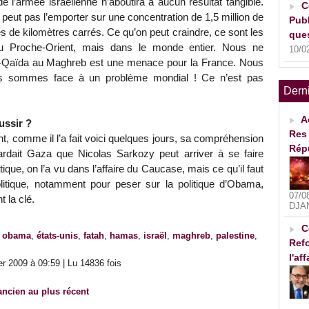
 de l’armée israélienne n’aboutira à aucun résultat tangible.
C
peut pas l’emporter sur une concentration de 1,5 million de
Publ
 de kilomètres carrés. Ce qu’on peut craindre, ce sont les
ques
 au Proche-Orient, mais dans le monde entier. Nous ne
10/0
-Qaïda au Maghreb est une menace pour la France. Nous
s sommes face à un problème mondial ! Ce n’est pas
Dern
A
ussir ?
Res 
nt, comme il l’a fait voici quelques jours, sa compréhension
Rép
rdait Gaza que Nicolas Sarkozy peut arriver à se faire
tique, on l’a vu dans l’affaire du Caucase, mais ce qu’il faut
politique, notamment pour peser sur la politique d’Obama,
07/0
 la clé.
DJA
C
k obama
,
états-unis
,
fatah
,
hamas
,
israël
,
maghreb
,
palestine
,
Refo
l'af
r 2009 à 09:59 | Lu 14836 fois
ancien au plus récent