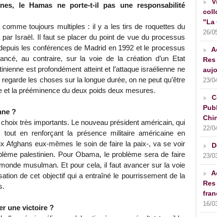
V
nnes, le Hamas ne porte-t-il pas une responsabilité
coll
"La 
 comme toujours multiples : il y a les tirs de roquettes du
26/0
ar Israël. Il faut se placer du point de vue du processus
it depuis les conférences de Madrid en 1992 et le processus
A
ncé, au contraire, sur la voie de la création d’un Etat
Res 
stinienne est profondément atteint et l’attaque israélienne ne
aujo
 regarde les choses sur la longue durée, on ne peut qu’être
23/0
que et la prééminence du deux poids deux mesures.
C
Publ
nne ?
Chin
hoix très importants. Le nouveau président américain, qui
22/0
k tout en renforçant la présence militaire américaine en
aux Afghans eux-mêmes le soin de faire la paix-, va se voir
D
blème palestinien. Pour Obama, le problème sera de faire
23/0
monde musulman. Et pour cela, il faut avancer sur la voie
A
isation de cet objectif qui a entraîné le pourrissement de la
Res 
s.
fran
16/0
er une victoire ?