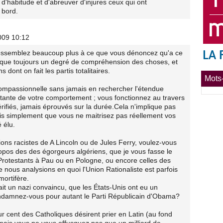
d'habitude et d'abreuver d'injures ceux qui ont
 bord.
009 10:12
ressemblez beaucoup plus à ce que vous dénoncez qu'a ce
nque toujours un degré de compréhension des choses, et
ont on fait les partis totalitaires.
Mots-
 compassionnelle sans jamais en rechercher l'étendue
nstante de votre comportement ; vous fonctionnez au travers
rifiés, jamais éprouvés sur la durée.Cela n'implique pas
ais simplement que vous ne maitrisez pas réellement vos
é élu.
ions racistes de A Lincoln ou de Jules Ferry, voulez-vous
ropos des des égorgeurs algériens, que je vous fasse le
Protestants à Pau ou en Pologne, ou encore celles des
ous analysions en quoi l'Union Rationaliste est parfois
mortifère.
t un nazi convaincu, que les États-Unis ont eu un
ondamnez-vous pour autant le Parti Républicain d'Obama?
 cent des Catholiques désirent prier en Latin (au fond