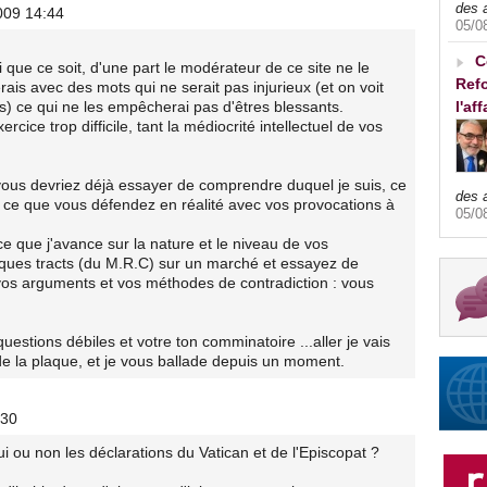
des 
009 14:44
05/0
C
i que ce soit, d'une part le modérateur de ce site ne le
Refo
ferais avec des mots qui ne serait pas injurieux (et on voit
ts) ce qui ne les empêcherai pas d'êtres blessants.
l'af
cice trop difficile, tant la médiocrité intellectuel de vos
vous devriez déjà essayer de comprendre duquel je suis, ce
des 
ir ce que vous défendez en réalité avec vos provocations à
05/0
ce que j'avance sur la nature et le niveau de vos
elques tracts (du M.R.C) sur un marché et essayez de
t vos arguments et vos méthodes de contradiction : vous
estions débiles et votre ton comminatoire ...aller je vais
de la plaque, et je vous ballade depuis un moment.
:30
ou non les déclarations du Vatican et de l'Episcopat ?