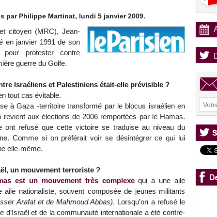
s par Philippe Martinat, lundi 5 janvier 2009.
et citoyen (MRC), Jean-
é en janvier 1991 de son
pour protester contre
ière guerre du Golfe.
tre Israéliens et Palestiniens était-elle prévisible ?
en tout cas évitable.
 à Gaza -territoire transformé par le blocus israélien en
 on revient aux élections de 2006 remportées par le Hamas.
e ont refusé que cette victoire se traduise au niveau du
nne. Comme si on préférait voir se désintégrer ce qui lui
enne elle-même.
aël, un mouvement terroriste ?
mas est un mouvement très complexe
qui a une aile
e aile nationaliste, souvent composée de jeunes militants
Yasser Arafat et de Mahmoud Abbas)
. Lorsqu’on a refusé le
de d’Israël et de la communauté internationale a été contre-