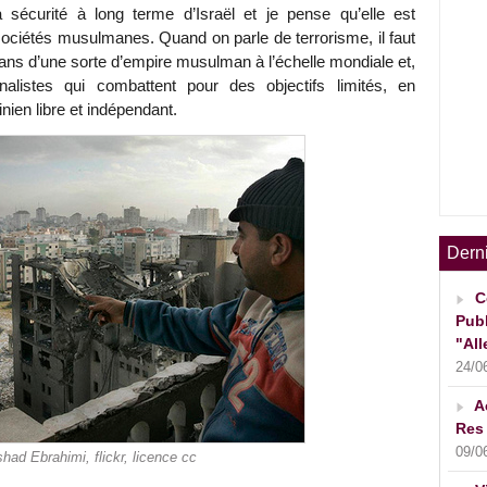
a sécurité à long terme d’Israël et je pense qu’elle est
sociétés musulmanes. Quand on parle de terrorisme, il faut
isans d’une sorte d’empire musulman à l’échelle mondiale et,
alistes qui combattent pour des objectifs limités, en
inien libre et indépendant.
Dern
C
Publ
"All
24/0
A
Res 
09/0
had Ebrahimi, flickr, licence cc