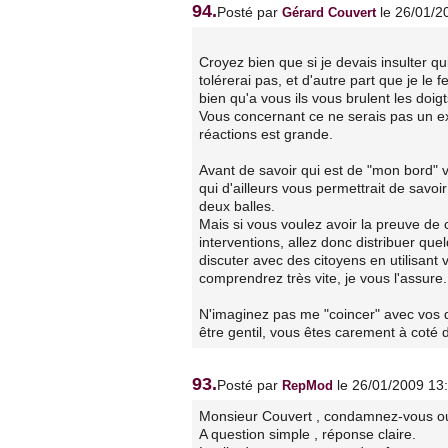
94.
Posté par
le 26/01/2
Gérard Couvert
Croyez bien que si je devais insulter qu
tolérerai pas, et d'autre part que je le 
bien qu'a vous ils vous brulent les doig
Vous concernant ce ne serais pas un exer
réactions est grande.
Avant de savoir qui est de "mon bord" 
qui d'ailleurs vous permettrait de savo
deux balles.
Mais si vous voulez avoir la preuve de 
interventions, allez donc distribuer qu
discuter avec des citoyens en utilisan
comprendrez très vite, je vous l'assure.
N'imaginez pas me "coincer" avec vos qu
être gentil, vous êtes carement à coté 
93.
Posté par
le 26/01/2009 13
RepMod
Monsieur Couvert , condamnez-vous oui 
A question simple , réponse claire.