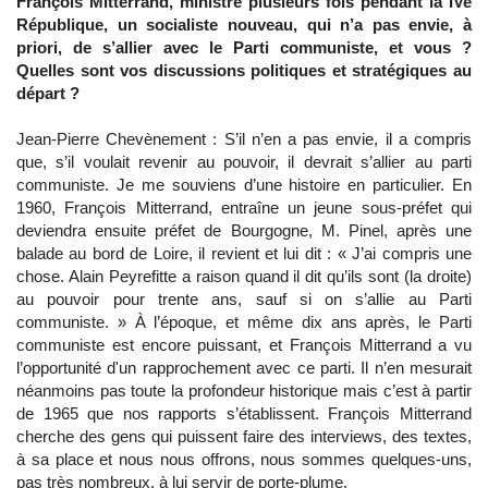
François Mitterrand, ministre plusieurs fois pendant la IVe
République, un socialiste nouveau, qui n’a pas envie, à
priori, de s’allier avec le Parti communiste, et vous ?
Quelles sont vos discussions politiques et stratégiques au
départ ?
Jean-Pierre Chevènement : S’il n’en a pas envie, il a compris
que, s’il voulait revenir au pouvoir, il devrait s’allier au parti
communiste. Je me souviens d’une histoire en particulier. En
1960, François Mitterrand, entraîne un jeune sous-préfet qui
deviendra ensuite préfet de Bourgogne, M. Pinel, après une
balade au bord de Loire, il revient et lui dit : « J’ai compris une
chose. Alain Peyrefitte a raison quand il dit qu’ils sont (la droite)
au pouvoir pour trente ans, sauf si on s’allie au Parti
communiste. » À l’époque, et même dix ans après, le Parti
communiste est encore puissant, et François Mitterrand a vu
l’opportunité d'un rapprochement avec ce parti. Il n’en mesurait
néanmoins pas toute la profondeur historique mais c’est à partir
de 1965 que nos rapports s’établissent. François Mitterrand
cherche des gens qui puissent faire des interviews, des textes,
à sa place et nous nous offrons, nous sommes quelques-uns,
pas très nombreux, à lui servir de porte-plume.