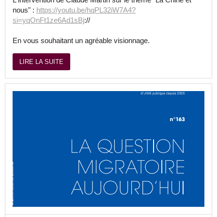
nous" :
https://youtu.be/hqPL32iW7A4?
si=yqOnFt1ze6Ad1sBj
://
En vous souhaitant un agréable visionnage.
LIRE LA SUITE