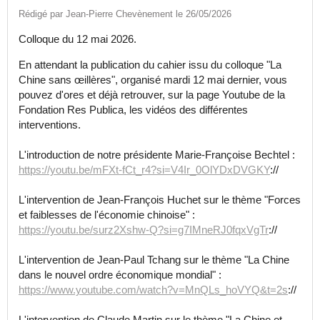
Rédigé par Jean-Pierre Chevènement le 26/05/2026
Colloque du 12 mai 2026.
En attendant la publication du cahier issu du colloque "La
Chine sans œillères", organisé mardi 12 mai dernier, vous
pouvez d'ores et déjà retrouver, sur la page Youtube de la
Fondation Res Publica, les vidéos des différentes
interventions.
L'introduction de notre présidente Marie-Françoise Bechtel :
https://youtu.be/mFXt-fCt_r4?si=V4Ir_0OlYDxDVGKY
://
L'intervention de Jean-François Huchet sur le thème "Forces
et faiblesses de l'économie chinoise" :
https://youtu.be/surz2Xshw-Q?si=g7IMneRJ0fqxVgTr
://
L'intervention de Jean-Paul Tchang sur le thème "La Chine
dans le nouvel ordre économique mondial" :
https://www.youtube.com/watch?v=MnQLs_hoVYQ&t=2s
://
L'intervention de Claude Martin sur le thème "La Chine et