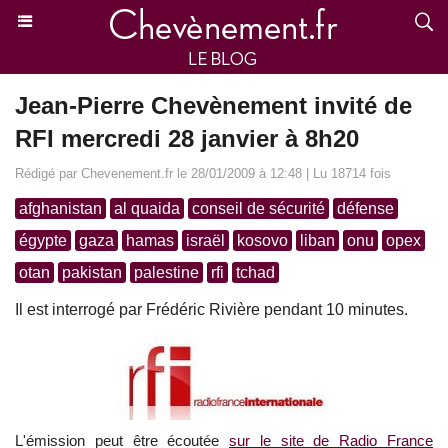
Jean-Pierre Chevènement invité de
RFI mercredi 28 janvier à 8h20
Rédigé par Chevenement.fr le 28/01/2009 à 12:48 | Lu 18714 fois
afghanistan
al quaida
conseil de sécurité
défense
égypte
gaza
hamas
israël
kosovo
liban
onu
opex
otan
pakistan
palestine
rfi
tchad
Il est interrogé par Frédéric Rivière pendant 10 minutes.
L'émission peut être écoutée
sur le site de Radio France