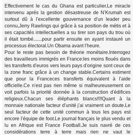
Effectivement le cas du Ghana est particulier.Le miracle
intervenu aprés la gestion désastreuse de N'Krumah est
surtout dû à l'excellente gouvernance d'un leader peu
connu,Jerry Rawlings qui grâce à sa position de métis et à
ses capacités intellectuelles a su tirer son pays du trou où
il était tombé.......pour partir ensuite en ayant instauré un
processus électoral.Un Obama avant l'heure.
Pour le reste pas besoin de théorie monétaire.Interrogez
des travailleurs immigrés en France:les moins floués dans
les transferts d'euros vers leurs pays d'origine sont ceux de
la zone franc grâce à un change stable.Certains estiment
que pour la Franceces transferts équivalent à l'aide
officielle.Ce n'est pas rien même si malheureusement on
voit parfois la priorité donnée à la construction d'édifices
religieux.Chacun ses éléphants blancs!!!!Quant à la
monnaie nationale facteur d'unité j'ai vraiment un doute.Le
seul facteur de cette unité commun à tous les pays est
encore l'équipe de foot.Le journal français le plus vendu et
lu en Afrique est France Football.Je suis navré de ces
considérations terre à terre mais rien ne vaut le