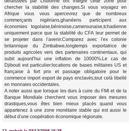
délaissées par Lisbonne ont intégré cette zone pour
chercher la stabilité des changes.Si vous voyagez en
Afrique vous vous apercevrez que de nombreux
commerçants nigérians,ghanéens participent aux
économies togolaise,béninoise,camerounaise,tchadienne
uniquement parce que la stabilité du CFA leur permet de
se projeter dans l'avenir.Comparez avec l'ex colonie
britannique du Zimbabwe,longtemps exportatrice de
produits agricoles vers des partenaires continentaux, qui
subit aujourd'hui une inflation de 10000%.Le cas de
Djibouti est particulier:locations de bases militaires US et
française à fort prix et passage obligatoire pour le
commerce import export de pays enclavés,tout celà libellé
en monnaies occidentales.
A noter aussi que lorsque les durs à cuire du FMI et de la
Banque Mondiale cherchent vous imposer des mesures
drastiques,vous êtes bien mieux placés quand vous
appartenez à une zone monétaire stable qui est aussi le
début d'une coopération économique régionale.
12.
mcbob
le 03/12/2008 15:28