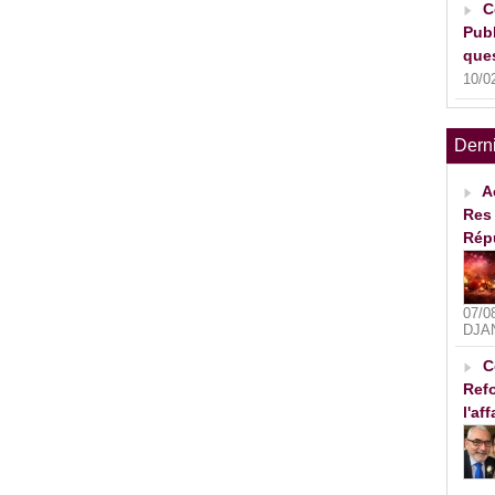
C
Publ
ques
10/0
Dern
A
Res 
Rép
07/0
DJA
C
Refo
l'af