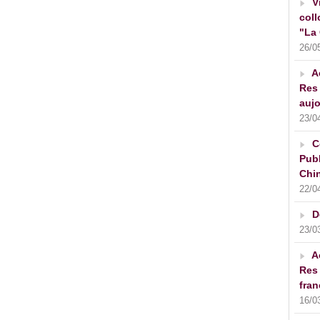
V
coll
"La 
26/0
A
Res 
aujo
23/0
C
Publ
Chin
22/0
D
23/0
A
Res 
fran
16/0