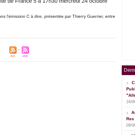
ité de France 5 à 17h30 mercredi 24 octobre
dans l'émission C à dire, présentée par Thierry Guerrier, entre
Dern
C
Publ
"All
24/0
A
Res 
09/0