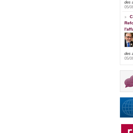
des 
05/0
C
Refo
l'af
des 
05/0