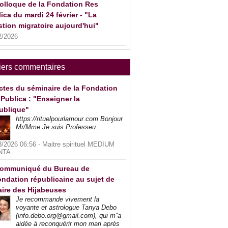
olloque de la Fondation Res
ica du mardi 24 février - "La
tion migratoire aujourd'hui"
2/2026
iers commentaires
ctes du séminaire de la Fondation
Publica : "Enseigner la
ublique"
https://rituelpourlamour.com Bonjour
Mr/Mme Je suis Professeu...
8/2026 06:56 -
Maitre spirituel MEDIUM
NTA
ommuniqué du Bureau de
ndation républicaine au sujet de
faire des Hijabeuses
Je recommande vivement la
voyante et astrologue Tanya Debo
(info.debo.org@gmail.com), qui m''a
aidée à reconquérir mon mari après