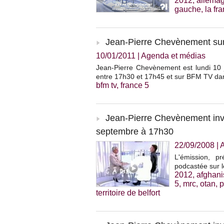
2012
,
allema
gauche
,
la fr
Jean-Pierre Chevènement sur 
10/01/2011
|
Agenda et médias
Jean-Pierre Chevènement est lundi 10 j
entre 17h30 et 17h45 et sur BFM TV dans
bfm tv
,
france 5
Jean-Pierre Chevènement invit
septembre à 17h30
22/09/2008
|
L'émission, p
podcastée sur l
2012
,
afghani
5
,
mrc
,
otan
,
p
territoire de belfort