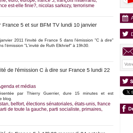
gne
,
euro
,
europe
,
france 5
,
françois mitterrand
,
ance est-elle finie?
,
nicolas sarkozy
,
terrorisme
France 5 et sur BFM TV lundi 10 janvier
anvier 2011 l'invité de France 5 dans l'émission "C à dire"
 l'émission "L'invité de Ruth Elkhrief" à 19h30.
é de l'émission C à dire sur France 5 lundi 22
Agenda et médias
résentée par Thierry Guerrier, dure 15 minutes et est
e blog.
stan
,
belfort
,
élections sénatoriales
,
états-unis
,
france
arti de toute la gauche
,
parti socialiste
,
primaires
,