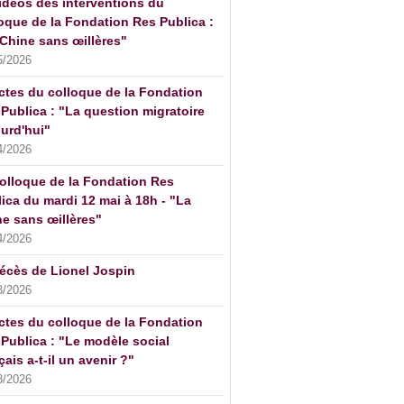
idéos des interventions du
oque de la Fondation Res Publica :
Chine sans œillères"
5/2026
ctes du colloque de la Fondation
Publica : "La question migratoire
urd'hui"
4/2026
olloque de la Fondation Res
ica du mardi 12 mai à 18h - "La
e sans œillères"
4/2026
écès de Lionel Jospin
3/2026
ctes du colloque de la Fondation
Publica : "Le modèle social
çais a-t-il un avenir ?"
3/2026