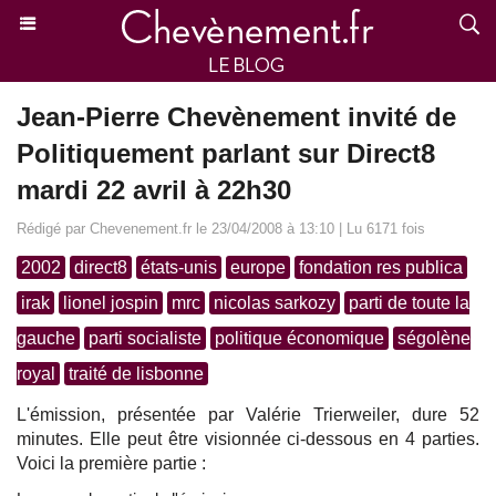
Jean-Pierre Chevènement invité de
Politiquement parlant sur Direct8
mardi 22 avril à 22h30
Rédigé par Chevenement.fr le 23/04/2008 à 13:10 | Lu 6171 fois
2002
direct8
états-unis
europe
fondation res publica
irak
lionel jospin
mrc
nicolas sarkozy
parti de toute la
gauche
parti socialiste
politique économique
ségolène
royal
traité de lisbonne
L'émission, présentée par Valérie Trierweiler, dure 52
minutes. Elle peut être visionnée ci-dessous en 4 parties.
Voici la première partie :