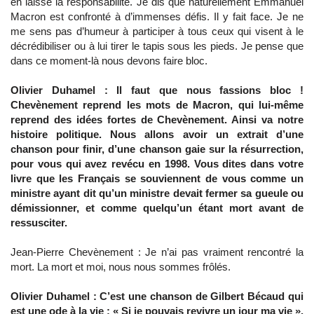
en laisse la responsabilité. Je dis que naturellement Emmanuel
Macron est confronté à d’immenses défis. Il y fait face. Je ne
me sens pas d’humeur à participer à tous ceux qui visent à le
décrédibiliser ou à lui tirer le tapis sous les pieds. Je pense que
dans ce moment-là nous devons faire bloc.
Olivier Duhamel : Il faut que nous fassions bloc !
Chevènement reprend les mots de Macron, qui lui-même
reprend des idées fortes de Chevènement. Ainsi va notre
histoire politique. Nous allons avoir un extrait d’une
chanson pour finir, d’une chanson gaie sur la résurrection,
pour vous qui avez revécu en 1998. Vous dites dans votre
livre que les Français se souviennent de vous comme un
ministre ayant dit qu’un ministre devait fermer sa gueule ou
démissionner, et comme quelqu’un étant mort avant de
ressusciter.
Jean-Pierre Chevènement : Je n’ai pas vraiment rencontré la
mort. La mort et moi, nous nous sommes frôlés.
Olivier Duhamel : C’est une chanson de Gilbert Bécaud qui
est une ode à la vie : « Si je pouvais revivre un jour ma vie ».