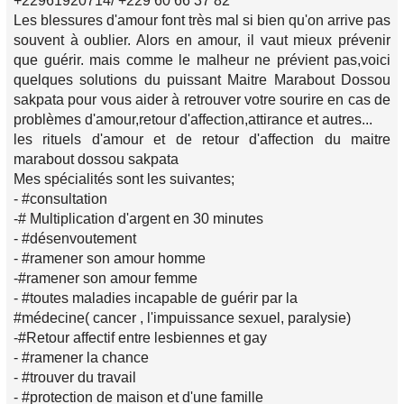
+22961920714/ +229 60 66 37 82
Les blessures d'amour font très mal si bien qu'on arrive pas
souvent à oublier. Alors en amour, il vaut mieux prévenir
que guérir. mais comme le malheur ne prévient pas,voici
quelques solutions du puissant Maitre Marabout Dossou
sakpata pour vous aider à retrouver votre sourire en cas de
problèmes d'amour,retour d'affection,attirance et autres...
les rituels d'amour et de retour d'affection du maitre
marabout dossou sakpata
Mes spécialités sont les suivantes;
- #consultation
-# Multiplication d'argent en 30 minutes
- #désenvoutement
- #ramener son amour homme
-#ramener son amour femme
- #toutes maladies incapable de guérir par la
#médecine( cancer , l'impuissance sexuel, paralysie)
-#Retour affectif entre lesbiennes et gay
- #ramener la chance
- #trouver du travail
- #protection de maison et d'une famille