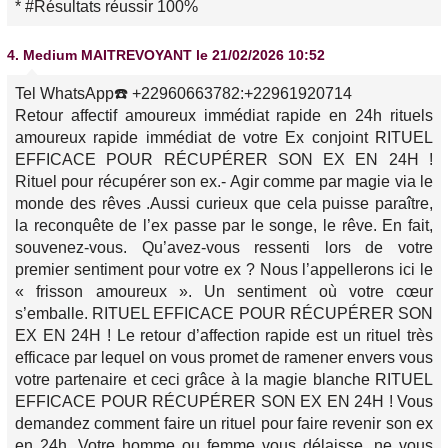
* #Résultats réussir 100%
4.
Medium MAITREVOYANT
le 21/02/2026 10:52
Tel WhatsApp☎️ +22960663782:+22961920714
Retour affectif amoureux immédiat rapide en 24h rituels
amoureux rapide immédiat de votre Ex conjoint RITUEL
EFFICACE POUR RÉCUPÉRER SON EX EN 24H !
Rituel pour récupérer son ex.- Agir comme par magie via le
monde des rêves .Aussi curieux que cela puisse paraître,
la reconquête de l’ex passe par le songe, le rêve. En fait,
souvenez-vous. Qu’avez-vous ressenti lors de votre
premier sentiment pour votre ex ? Nous l’appellerons ici le
« frisson amoureux ». Un sentiment où votre cœur
s’emballe. RITUEL EFFICACE POUR RÉCUPÉRER SON
EX EN 24H ! Le retour d’affection rapide est un rituel très
efficace par lequel on vous promet de ramener envers vous
votre partenaire et ceci grâce à la magie blanche RITUEL
EFFICACE POUR RÉCUPÉRER SON EX EN 24H ! Vous
demandez comment faire un rituel pour faire revenir son ex
en 24h, Votre homme ou femme vous délaisse, ne vous