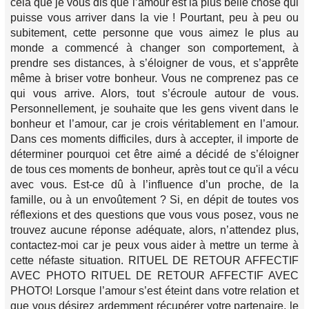
cela que je vous dis que l’amour est la plus belle chose qui
puisse vous arriver dans la vie ! Pourtant, peu à peu ou
subitement, cette personne que vous aimez le plus au
monde a commencé à changer son comportement, à
prendre ses distances, à s’éloigner de vous, et s’apprête
même à briser votre bonheur. Vous ne comprenez pas ce
qui vous arrive. Alors, tout s’écroule autour de vous.
Personnellement, je souhaite que les gens vivent dans le
bonheur et l’amour, car je crois véritablement en l’amour.
Dans ces moments difficiles, durs à accepter, il importe de
déterminer pourquoi cet être aimé a décidé de s’éloigner
de tous ces moments de bonheur, après tout ce qu'il a vécu
avec vous. Est-ce dû à l’influence d’un proche, de la
famille, ou à un envoûtement ? Si, en dépit de toutes vos
réflexions et des questions que vous vous posez, vous ne
trouvez aucune réponse adéquate, alors, n’attendez plus,
contactez-moi car je peux vous aider à mettre un terme à
cette néfaste situation. RITUEL DE RETOUR AFFECTIF
AVEC PHOTO RITUEL DE RETOUR AFFECTIF AVEC
PHOTO! Lorsque l’amour s’est éteint dans votre relation et
que vous désirez ardemment récupérer votre partenaire, le