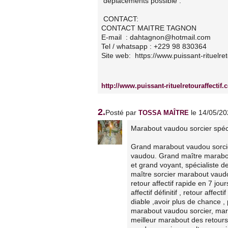
déplacements possible .
CONTACT:
CONTACT MAITRE TAGNON
E-mail : dahtagnon@hotmail.com
Tel / whatsapp : +229 98 830364
Site web: https://www.puissant-rituelret
http://www.puissant-rituelretouraffectif.
2.
Posté par
le 14/05/20
TOSSA MAÎTRE
Marabout vaudou sorcier spécia
Grand marabout vaudou sorcier 
vaudou. Grand maître marabout
et grand voyant, spécialiste d
maître sorcier marabout vaudou
retour affectif rapide en 7 jo
affectif définitif , retour affe
diable ,avoir plus de chance ,
marabout vaudou sorcier, marabo
meilleur marabout des retours