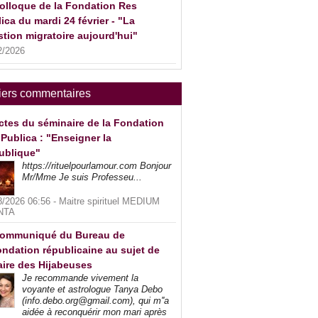
olloque de la Fondation Res
ica du mardi 24 février - "La
tion migratoire aujourd'hui"
2/2026
iers commentaires
ctes du séminaire de la Fondation
Publica : "Enseigner la
ublique"
https://rituelpourlamour.com Bonjour
Mr/Mme Je suis Professeu...
8/2026 06:56 -
Maitre spirituel MEDIUM
NTA
ommuniqué du Bureau de
ndation républicaine au sujet de
faire des Hijabeuses
Je recommande vivement la
voyante et astrologue Tanya Debo
(info.debo.org@gmail.com), qui m''a
aidée à reconquérir mon mari après