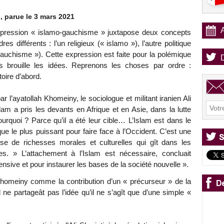
, parue le 3 mars 2021
xpression « islamo-gauchisme » juxtapose deux concepts
dres différents : l’un religieux (« islamo »), l’autre politique
gauchisme »). Cette expression est faite pour la polémique
s brouille les idées. Reprenons les choses par ordre :
stoire d’abord.
r l’ayatollah Khomeiny, le sociologue et militant iranien Ali
slam a pris les devants en Afrique et en Asie, dans la lutte
ourquoi ? Parce qu’il a été leur cible… L’Islam est dans le
que le plus puissant pour faire face à l’Occident. C’est une
e de richesses morales et culturelles qui gît dans les
. » L’attachement à l’Islam est nécessaire, concluait
fensive et pour instaurer les bases de la société nouvelle ».
 Khomeiny comme la contribution d’un « précurseur » de la
l ne partageât pas l’idée qu’il ne s’agît que d’une simple «