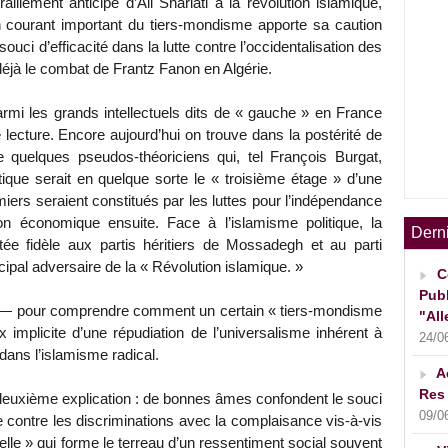
lliement anticipé d’Ali Shariati à la révolution islamique,
 courant important du tiers-mondisme apporte sa caution
 souci d’efficacité dans la lutte contre l’occidentalisation des
déjà le combat de Frantz Fanon en Algérie.
armi les grands intellectuels dits de « gauche » en France
 lecture. Encore aujourd’hui on trouve dans la postérité de
ise quelques pseudos-théoriciens qui, tel François Burgat,
itique serait en quelque sorte le « troisième étage » d’une
iers seraient constitués par les luttes pour l’indépendance
tion économique ensuite. Face à l’islamisme politique, la
Dern
e fidèle aux partis héritiers de Mossadegh et au parti
ipal adversaire de la « Révolution islamique. »
C
Publ
le — pour comprendre comment un certain « tiers-mondisme
"All
x implicite d’une répudiation de l’universalisme inhérent à
24/0
dans l’islamisme radical.
A
Res 
e deuxième explication : de bonnes âmes confondent le souci
09/0
ire contre les discriminations avec la complaisance vis-à-vis
elle » qui forme le terreau d’un ressentiment social souvent