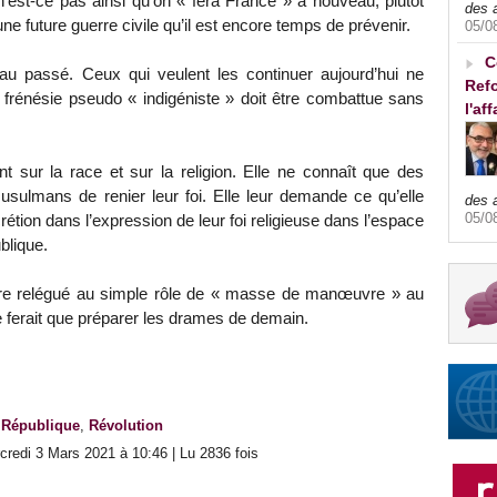
’est-ce pas ainsi qu’on « fera France » à nouveau, plutôt
des 
ne future guerre civile qu’il est encore temps de prévenir.
05/0
C
 au passé. Ceux qui veulent les continuer aujourd’hui ne
Refo
te frénésie pseudo « indigéniste » doit être combattue sans
l'af
t sur la race et sur la religion. Elle ne connaît que des
sulmans de renier leur foi. Elle leur demande ce qu’elle
des 
05/0
étion dans l’expression de leur foi religieuse dans l’espace
ublique.
’être relégué au simple rôle de « masse de manœuvre » au
e ferait que préparer les drames de demain.
,
République
,
Révolution
redi 3 Mars 2021 à 10:46 | Lu 2836 fois