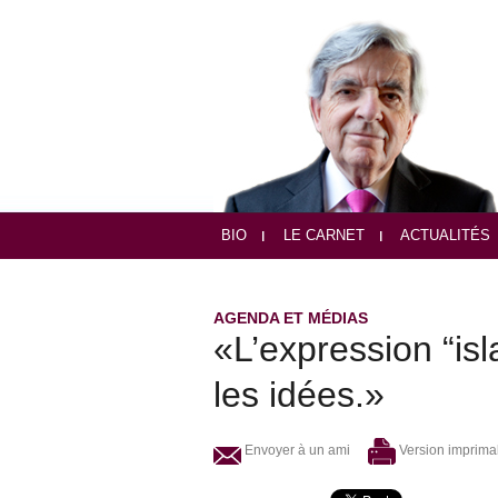
BIO
LE CARNET
ACTUALITÉS
AGENDA ET MÉDIAS
«L’expression “is
les idées.»
Envoyer à un ami
Version imprima