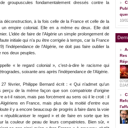
C
hé de groupuscules fondamentalement dressés contre la
Publ
ques
10/0
 la déconstruction, à la fois celle de la France et celle de la
 un empire colonial. Elle en a même eu deux. Elle doit
ier. L’idée de faire de l’Algérie un simple prolongement de
Dern
faute initiale qui n’a pu être corrigée à temps, car la France
) l’indépendance de l’Algérie, ne doit pas faire oublier la
A
re nos deux peuples.
Res 
Rép
ppelle « le regard colonial », c’est-à-dire le racisme qui
trogrades, soixante ans après l’indépendance de l’Algérie.
07/0
7 février, Philippe Bernard écrit : « Qui n’admet qu’un
DJA
pas perçu de la même façon que son compatriote d’origine
C
 a-t-il raison, mais pas forcément au sens où il le croit : il
Refo
o-Algériens en France, mais plus de la moitié d’entre eux
l'af
 doute il y a encore beaucoup de progrès à faire dans la voie
 « républicaniser le regard » et de faire en sorte que les
ur la couleur de peau de leurs compatriotes. Bien sûr, «