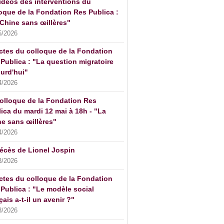
idéos des interventions du
oque de la Fondation Res Publica :
Chine sans œillères"
5/2026
ctes du colloque de la Fondation
Publica : "La question migratoire
urd'hui"
4/2026
olloque de la Fondation Res
ica du mardi 12 mai à 18h - "La
e sans œillères"
4/2026
écès de Lionel Jospin
3/2026
ctes du colloque de la Fondation
Publica : "Le modèle social
çais a-t-il un avenir ?"
3/2026