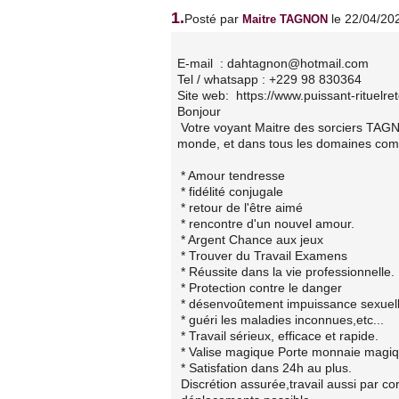
1.
Posté par
le 22/04/20
Maitre TAGNON
E-mail : dahtagnon@hotmail.com
Tel / whatsapp : +229 98 830364
Site web: https://www.puissant-rituelret
Bonjour
Votre voyant Maitre des sorciers TAGN
monde, et dans tous les domaines co
* Amour tendresse
* fidélité conjugale
* retour de l'être aimé
* rencontre d'un nouvel amour.
* Argent Chance aux jeux
* Trouver du Travail Examens
* Réussite dans la vie professionnelle.
* Protection contre le danger
* désenvoûtement impuissance sexuel
* guéri les maladies inconnues,etc...
* Travail sérieux, efficace et rapide.
* Valise magique Porte monnaie magi
* Satisfation dans 24h au plus.
Discrétion assurée,travail aussi par c