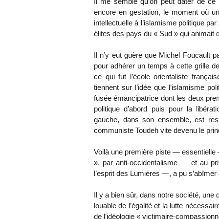
Il me semble qu’on peut dater de ce ra
encore en gestation, le moment où un
intellectuelle à l’islamisme politique par
élites des pays du « Sud » qui animait 
Il n’y eut guère que Michel Foucault p
pour adhérer un temps à cette grille de
ce qui fut l’école orientaliste frança
tiennent sur l’idée que l’islamisme pol
fusée émancipatrice dont les deux prem
politique d’abord puis pour la libéra
gauche, dans son ensemble, est resté
communiste Toudeh vite devenu le princ
Voilà une première piste — essentiel
», par anti-occidentalisme — et au pri
l’esprit des Lumières —, a pu s’abîmer 
Il y a bien sûr, dans notre société, un
louable de l’égalité et la lutte nécessa
de l’idéologie « victimaire-compassionn