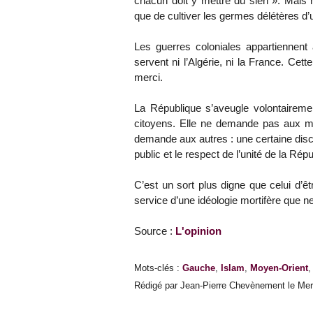
chacun doit y mettre du sien ». Mais n
que de cultiver les germes délétères d’u
Les guerres coloniales appartiennent
servent ni l’Algérie, ni la France. Cet
merci.
La République s’aveugle volontairemen
citoyens. Elle ne demande pas aux mu
demande aux autres : une certaine discr
public et le respect de l’unité de la Rép
C’est un sort plus digne que celui d
service d’une idéologie mortifère que n
Source :
L'opinion
Mots-clés
:
Gauche
,
Islam
,
Moyen-Orient
Rédigé par Jean-Pierre Chevènement le Merc