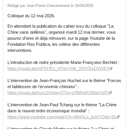
Rédigé par Jean-Pierre Chevènement le 26/05/2026
Colloque du 12 mai 2026.
En attendant la publication du cahier issu du colloque "La
Chine sans œillères", organisé mardi 12 mai dernier, vous
pouvez d'ores et déjà retrouver, sur la page Youtube de la
Fondation Res Publica, les vidéos des différentes
interventions.
L'introduction de notre présidente Marie-Françoise Bechtel :
https://youtu.be/mFXt-fCt_r4?si=V4Ir_0OlYDxDVGKY
://
L'intervention de Jean-François Huchet sur le thème "Forces
et faiblesses de l'économie chinoise" :
https://youtu.be/surz2Xshw-Q?si=g7IMneRJ0fqxVgTr
://
L'intervention de Jean-Paul Tchang sur le thème "La Chine
dans le nouvel ordre économique mondial" :
https://www.youtube.com/watch?v=MnQLs_hoVYQ&t=2s
://
L'intervention de Claude Martin sur le thème "La Chine et