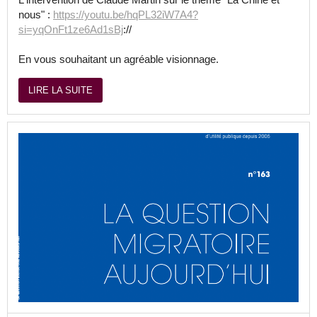
nous" :
https://youtu.be/hqPL32iW7A4?
si=yqOnFt1ze6Ad1sBj
://
En vous souhaitant un agréable visionnage.
LIRE LA SUITE