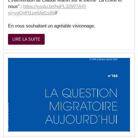
nous" :
https://youtu.be/hqPL32iW7A4?
si=yqOnFt1ze6Ad1sBj
://
En vous souhaitant un agréable visionnage.
LIRE LA SUITE