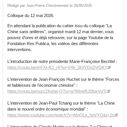
Rédigé par Jean-Pierre Chevènement le 26/05/2026
Colloque du 12 mai 2026.
En attendant la publication du cahier issu du colloque "La
Chine sans œillères", organisé mardi 12 mai dernier, vous
pouvez d'ores et déjà retrouver, sur la page Youtube de la
Fondation Res Publica, les vidéos des différentes
interventions.
L'introduction de notre présidente Marie-Françoise Bechtel :
https://youtu.be/mFXt-fCt_r4?si=V4Ir_0OlYDxDVGKY
://
L'intervention de Jean-François Huchet sur le thème "Forces
et faiblesses de l'économie chinoise" :
https://youtu.be/surz2Xshw-Q?si=g7IMneRJ0fqxVgTr
://
L'intervention de Jean-Paul Tchang sur le thème "La Chine
dans le nouvel ordre économique mondial" :
https://www.youtube.com/watch?v=MnQLs_hoVYQ&t=2s
://
L'intervention de Claude Martin sur le thème "La Chine et