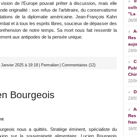
V
vision de l’Europe pouvait prêter à discussion, mais elle
coll
ande originalité : son refus de l’arbitraire, du conservatisme
"La 
ntations de la diplomatie américaine. Jean-François Kahn
26/0
mbat et à tous les esprits libres, soucieux de dépasser des
préhension de notre temps. Sa mort nous fait ressentir la
A
gement aux antipodes de la pensée unique.
Res 
aujo
23/0
C
 Janvier 2025 à 19:18
|
Permalien
|
Commentaires (12)
Publ
Chin
22/0
n Bourgeois
D
23/0
A
Res 
nt
fran
16/0
urgeois nous a quittés. Stratège éminent, spécialiste du
xion sur la souveraineté alimentaire, Lucien Bourgeois