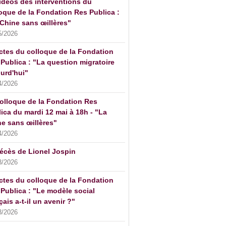
idéos des interventions du
oque de la Fondation Res Publica :
Chine sans œillères"
5/2026
ctes du colloque de la Fondation
Publica : "La question migratoire
urd'hui"
4/2026
olloque de la Fondation Res
ica du mardi 12 mai à 18h - "La
e sans œillères"
4/2026
écès de Lionel Jospin
3/2026
ctes du colloque de la Fondation
Publica : "Le modèle social
çais a-t-il un avenir ?"
3/2026