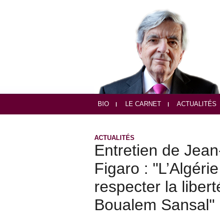
BIO
LE CARNET
ACTUALITÉS
ACTUALITÉS
Entretien de Jea
Figaro : "L’Algér
respecter la liber
Boualem Sansal"