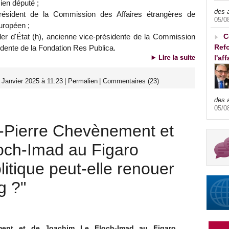
cien député ;
des 
résident de la Commission des Affaires étrangères de
05/0
uropéen ;
ller d'État (h), ancienne vice-présidente de la Commission
C
Refo
idente de la Fondation Res Publica.
l'af
 Janvier 2025 à 11:23
|
Permalien
|
Commentaires (23)
des 
05/0
n-Pierre Chevènement et
och-Imad au Figaro
itique peut-elle renouer
g ?"
ement et de Joachim Le Floch-Imad au Figaro