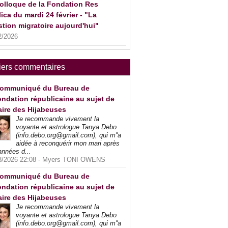
olloque de la Fondation Res
ica du mardi 24 février - "La
tion migratoire aujourd'hui"
2/2026
iers commentaires
ommuniqué du Bureau de
ndation républicaine au sujet de
faire des Hijabeuses
Je recommande vivement la
voyante et astrologue Tanya Debo
(info.debo.org@gmail.com), qui m''a
aidée à reconquérir mon mari après
années d...
8/2026 22:08 -
Myers TONI OWENS
ommuniqué du Bureau de
ndation républicaine au sujet de
faire des Hijabeuses
Je recommande vivement la
voyante et astrologue Tanya Debo
(info.debo.org@gmail.com), qui m''a