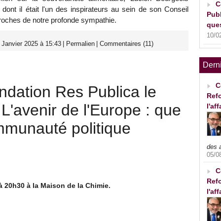
C
ont il était l'un des inspirateurs au sein de son Conseil
Publ
proches de notre profonde sympathie.
ques
10/0
 Janvier 2025 à 15:43
|
Permalien
|
Commentaires (11)
Dern
C
ndation Res Publica le
Refo
 L'avenir de l'Europe : que
l'af
mmunauté politique
des 
05/0
C
Refo
à 20h30 à la Maison de la Chimie.
l'af