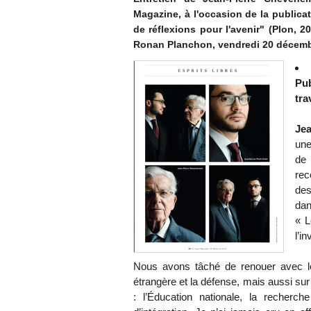
Magazine, à l'occasion de la publicat
de réflexions pour l'avenir" (Plon, 2
Ronan Planchon, vendredi 20 décemb
Pu
tra
Je
une
de 
rec
des
dan
« L
l’i
Nous avons tâché de renouer avec les
étrangère et la défense, mais aussi su
: l’Éducation nationale, la recherche