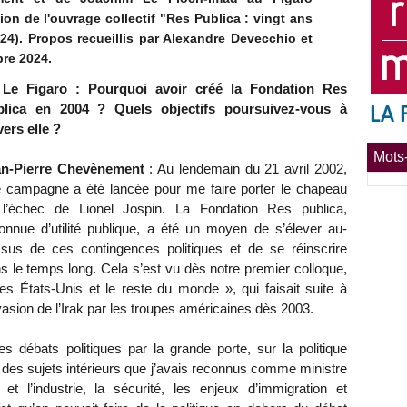
ion de l'ouvrage collectif "Res Publica : vingt ans
024). Propos recueillis par Alexandre Devecchio et
re 2024.
Le Figaro : Pourquoi avoir créé la Fondation Res
blica en 2004 ? Quels objectifs poursuivez-vous à
vers elle ?
Mots-
an-Pierre Chevènement
: Au lendemain du 21 avril 2002,
 campagne a été lancée pour me faire porter le chapeau
l’échec de Lionel Jospin. La Fondation Res publica,
onnue d’utilité publique, a été un moyen de s’élever au-
sus de ces contingences politiques et de se réinscrire
s le temps long. Cela s’est vu dès notre premier colloque,
es États-Unis et le reste du monde », qui faisait suite à
nvasion de l’Irak par les troupes américaines dès 2003.
 débats politiques par la grande porte, sur la politique
r des sujets intérieurs que j’avais reconnus comme ministre
 et l’industrie, la sécurité, les enjeux d’immigration et