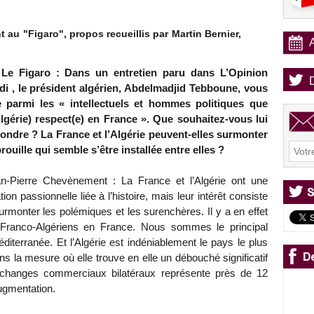
au "Figaro", propos recueillis par Martin Bernier,
Le Figaro : Dans un entretien paru dans L’Opinion
di , le président algérien, Abdelmadjid Tebboune, vous
e parmi les « intellectuels et hommes politiques que
Algérie) respect(e) en France ». Que souhaitez-vous lui
ondre ? La France et l’Algérie peuvent-elles surmonter
brouille qui semble s’être installée entre elles ?
n-Pierre Chevènement : La France et l’Algérie ont une
ation passionnelle liée à l’histoire, mais leur intérêt consiste
urmonter les polémiques et les surenchères. Il y a en effet
e Franco-Algériens en France. Nous sommes le principal
éditerranée. Et l’Algérie est indéniablement le pays le plus
ns la mesure où elle trouve en elle un débouché significatif
 échanges commerciaux bilatéraux représente près de 12
augmentation.