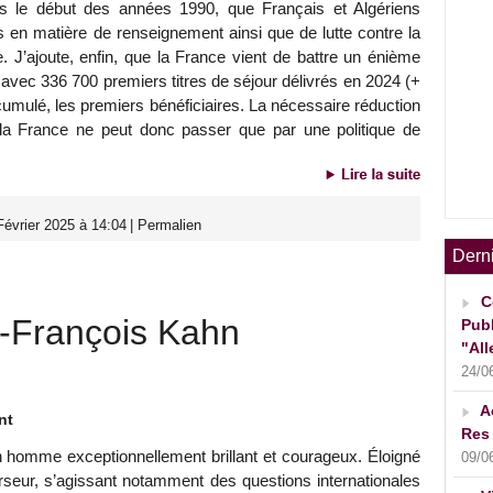
puis le début des années 1990, que Français et Algériens
 en matière de renseignement ainsi que de lutte contre la
me. J’ajoute, enfin, que la France vient de battre un énième
 avec 336 700 premiers titres de séjour délivrés en 2024 (+
 cumulé, les premiers bénéficiaires. La nécessaire réduction
e la France ne peut donc passer que par une politique de
évrier 2025 à 14:04
|
Permalien
Dern
C
François Kahn
Publ
"All
24/0
A
nt
Res 
 homme exceptionnellement brillant et courageux. Éloigné
09/0
rseur, s’agissant notamment des questions internationales