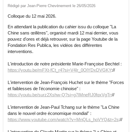
Rédigé par Jean-Pierre Chevènement le 26/05/2026
Colloque du 12 mai 2026.
En attendant la publication du cahier issu du colloque "La
Chine sans œillères", organisé mardi 12 mai dernier, vous
pouvez d'ores et déjà retrouver, sur la page Youtube de la
Fondation Res Publica, les vidéos des différentes
interventions.
L'introduction de notre présidente Marie-Françoise Bechtel :
https://youtu.be/mFXt-fCt_r4?si=V4Ir_0OlYDxDVGKY
://
L'intervention de Jean-François Huchet sur le thème "Forces
et faiblesses de l'économie chinoise" :
https://youtu.be/surz2Xshw-Q?si=g7IMneRJ0fqxVgTr
://
L'intervention de Jean-Paul Tchang sur le thème "La Chine
dans le nouvel ordre économique mondial" :
https://www.youtube.com/watch?v=MnQLs_hoVYQ&t=2s
://
L'intervention de Claude Martin sur le thème "La Chine et