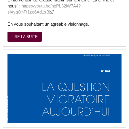
nous" :
https://youtu.be/hqPL32iW7A4?
si=yqOnFt1ze6Ad1sBj
://
En vous souhaitant un agréable visionnage.
LIRE LA SUITE