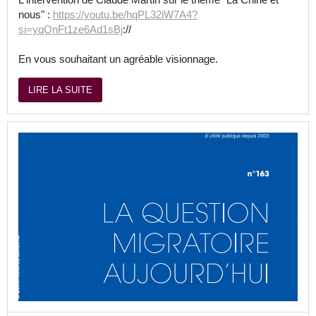
nous" :
https://youtu.be/hqPL32iW7A4?
si=yqOnFt1ze6Ad1sBj
://
En vous souhaitant un agréable visionnage.
LIRE LA SUITE