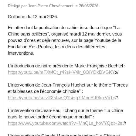
Rédigé par Jean-Pierre Chevènement le 26/05/2026
Colloque du 12 mai 2026.
En attendant la publication du cahier issu du colloque "La
Chine sans œillères", organisé mardi 12 mai dernier, vous
pouvez d'ores et déjà retrouver, sur la page Youtube de la
Fondation Res Publica, les vidéos des différentes
interventions.
L'introduction de notre présidente Marie-Françoise Bechtel :
https://youtu.be/mFXt-fCt_r4?si=V4Ir_0OlYDxDVGKY
://
L'intervention de Jean-François Huchet sur le thème "Forces
et faiblesses de l'économie chinoise" :
https://youtu.be/surz2Xshw-Q?si=g7IMneRJ0fqxVgTr
://
L'intervention de Jean-Paul Tchang sur le thème "La Chine
dans le nouvel ordre économique mondial" :
https://www.youtube.com/watch?v=MnQLs_hoVYQ&t=2s
://
L'intervention de Claude Martin sur le thème "La Chine et