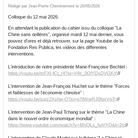
Rédigé par Jean-Pierre Chevènement le 26/05/2026
Colloque du 12 mai 2026.
En attendant la publication du cahier issu du colloque "La
Chine sans œillères", organisé mardi 12 mai dernier, vous
pouvez d'ores et déjà retrouver, sur la page Youtube de la
Fondation Res Publica, les vidéos des différentes
interventions.
L'introduction de notre présidente Marie-Françoise Bechtel :
https://youtu.be/mFXt-fCt_r4?si=V4Ir_0OlYDxDVGKY
://
L'intervention de Jean-François Huchet sur le thème "Forces
et faiblesses de l'économie chinoise" :
https://youtu.be/surz2Xshw-Q?si=g7IMneRJ0fqxVgTr
://
L'intervention de Jean-Paul Tchang sur le thème "La Chine
dans le nouvel ordre économique mondial" :
https://www.youtube.com/watch?v=MnQLs_hoVYQ&t=2s
://
L'intervention de Claude Martin sur le thème "La Chine et