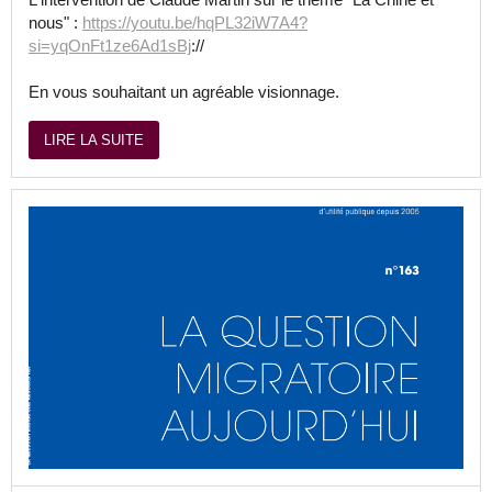
nous" :
https://youtu.be/hqPL32iW7A4?
si=yqOnFt1ze6Ad1sBj
://
En vous souhaitant un agréable visionnage.
LIRE LA SUITE