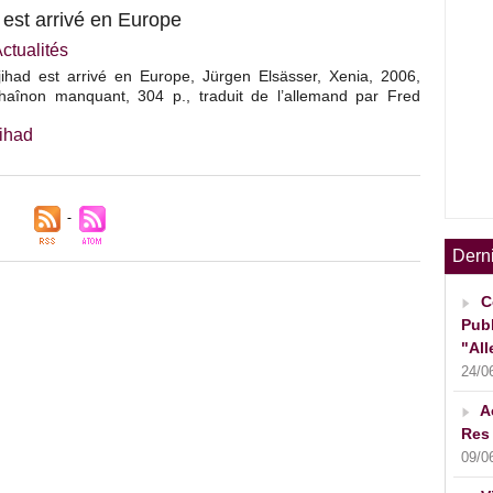
est arrivé en Europe
ctualités
had est arrivé en Europe, Jürgen Elsässer, Xenia, 2006,
chaînon manquant, 304 p., traduit de l’allemand par Fred
jihad
Dern
C
Publ
"All
24/0
A
Res 
09/0