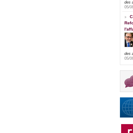
des 
05/0
C
Refo
l'af
des 
05/0