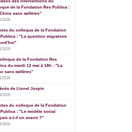
idéos des interventions du
oque de la Fondation Res Publica :
Chine sans œillères"
5/2026
ctes du colloque de la Fondation
Publica : "La question migratoire
urd'hui"
4/2026
olloque de la Fondation Res
ica du mardi 12 mai à 18h - "La
e sans œillères"
4/2026
écès de Lionel Jospin
3/2026
ctes du colloque de la Fondation
Publica : "Le modèle social
çais a-t-il un avenir ?"
3/2026