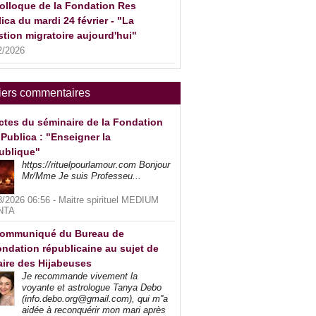
olloque de la Fondation Res
ica du mardi 24 février - "La
tion migratoire aujourd'hui"
2/2026
iers commentaires
ctes du séminaire de la Fondation
Publica : "Enseigner la
ublique"
https://rituelpourlamour.com Bonjour
Mr/Mme Je suis Professeu...
8/2026 06:56 -
Maitre spirituel MEDIUM
NTA
ommuniqué du Bureau de
ndation républicaine au sujet de
faire des Hijabeuses
Je recommande vivement la
voyante et astrologue Tanya Debo
(info.debo.org@gmail.com), qui m''a
aidée à reconquérir mon mari après