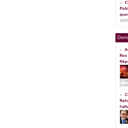
C
Publ
ques
10/0
Dern
A
Res 
Rép
07/0
DJA
C
Refo
l'af