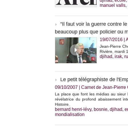
djihad
,
école
,
manuel valls
,
"Il faut voir la guerre contre 
beaucoup plus que policier ou mi
19/07/2016
|
Jean-Pierre Che
Rivière, mardi 1
djihad
,
irak
,
r
Le petit télégraphiste de l'Em
09/10/2007
|
Carnet de Jean-Pierr
La place que font les médias au sieur 
révélatrice du profond abaissement in
Histoire.
bernard henri-lévy
,
bosnie
,
djihad
,
e
mondialisation