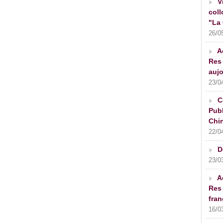
V
coll
"La 
26/0
A
Res 
aujo
23/0
C
Publ
Chin
22/0
D
23/0
A
Res 
fran
16/0