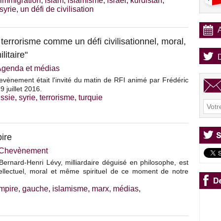
immigration
,
islam
,
islamisme
,
israël
,
kurdistan
,
syrie
,
un défi de civilisation
le terrorisme comme un défi civilisationnel, moral,
litaire"
Agenda et médias
vènement était l'invité du matin de RFI animé par Frédéric
9 juillet 2016.
ussie
,
syrie
,
terrorisme
,
turquie
pire
e Chevènement
Bernard-Henri Lévy, milliardaire déguisé en philosophe, est
tellectuel, moral et même spirituel de ce moment de notre
mpire
,
gauche
,
islamisme
,
marx
,
médias
,