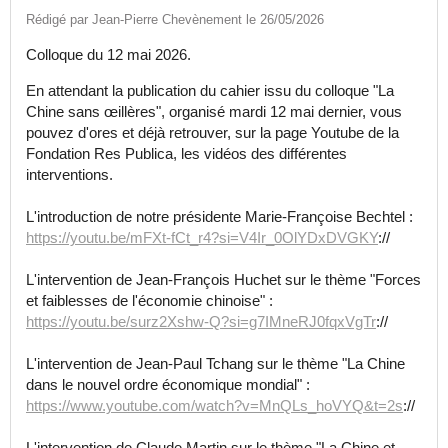
Rédigé par Jean-Pierre Chevènement le 26/05/2026
Colloque du 12 mai 2026.
En attendant la publication du cahier issu du colloque "La
Chine sans œillères", organisé mardi 12 mai dernier, vous
pouvez d'ores et déjà retrouver, sur la page Youtube de la
Fondation Res Publica, les vidéos des différentes
interventions.
L'introduction de notre présidente Marie-Françoise Bechtel :
https://youtu.be/mFXt-fCt_r4?si=V4Ir_0OlYDxDVGKY
://
L'intervention de Jean-François Huchet sur le thème "Forces
et faiblesses de l'économie chinoise" :
https://youtu.be/surz2Xshw-Q?si=g7IMneRJ0fqxVgTr
://
L'intervention de Jean-Paul Tchang sur le thème "La Chine
dans le nouvel ordre économique mondial" :
https://www.youtube.com/watch?v=MnQLs_hoVYQ&t=2s
://
L'intervention de Claude Martin sur le thème "La Chine et