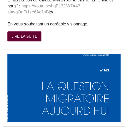
nous" :
https://youtu.be/hqPL32iW7A4?
si=yqOnFt1ze6Ad1sBj
://
En vous souhaitant un agréable visionnage.
LIRE LA SUITE