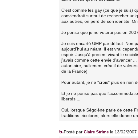
C'est comme les gay (ce que je suis) qu
conviendrait surtout de rechercher uniq
aux autres, on perd de son identité. On
Je pense que je ne voterai pas en 2007
Je suis encarté UMP par défaut. Non pa
aujourd'hui au néant. Il est vrai cepen
espoir. Jusqu'à présent vivant le soci
j'avais comme cette envie d'avancer ... 
autoritaire, nullement créatif de valeu
de la France)
Pour autant, je ne "crois" plus en rien 
Et je ne pense pas que l'accommodatio
libertés ...
Oui, lorsque Ségolène parle de cette Fra
traditions tricolores, alors elle donne u
5.
Posté par
le 13/02/2007
Claire Strime