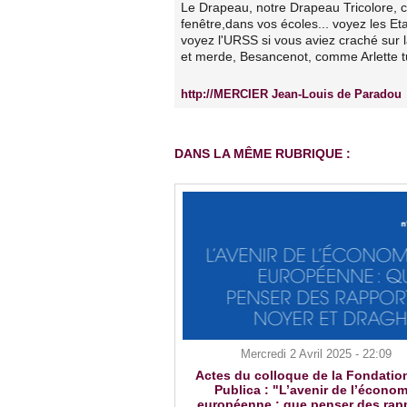
Le Drapeau, notre Drapeau Tricolore, c'e
fenêtre,dans vos écoles... voyez les Eta
voyez l'URSS si vous aviez craché sur la
et merde, Besancenot, comme Arlette tu
http://MERCIER Jean-Louis de Paradou
DANS LA MÊME RUBRIQUE :
Mercredi 2 Avril 2025 - 22:09
Actes du colloque de la Fondatio
Publica : "L’avenir de l’économ
européenne : que penser des rap