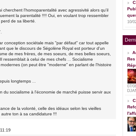
C
Publ
i cherchent l'homoparentalité avec agressivité alors qu'il
ques
uement la parentalité !!!! Oui, en voulant trop ressembler
 perd de sa liberté.
10/0
.
Dern
r conception sociétale mais "par défaut" car tout appelle
dant que le discours de Ségolène Royal est porteur d'un
A
alisme de mes frères, de mes soeurs, de mes belles soeurs,
Res 
Il ressemblait à celui de mes chefs ... Socialisme
rs modernes (on peut être "moderne" en parlant de l'histoire
Rép
depuis longtemps ...
07/0
DJA
n du socialisme à l'économie de marché puisse servir aux
C
Refo
nce de la volonté, celle des idéaux selon les vieilles
l'af
n autre ton à sa candidature !!!
 11:19