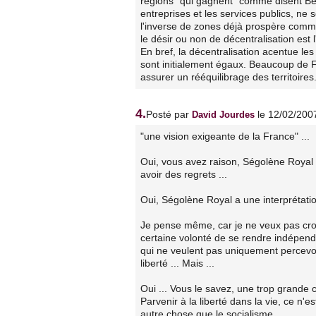
régions "qui gagnent" comme disent Ben
entreprises et les services publics, ne 
l'inverse de zones déjà prospère comme 
le désir ou non de décentralisation est l
En bref, la décentralisation acentue les 
sont initialement égaux. Beaucoup de F
assurer un rééquilibrage des territoires
4.
Posté par
le 12/02/200
David Jourdes
"une vision exigeante de la France" ...
Oui, vous avez raison, Ségolène Royal a
avoir des regrets ...
Oui, Ségolène Royal a une interprétation
Je pense même, car je ne veux pas croir
certaine volonté de se rendre indépend
qui ne veulent pas uniquement percev
liberté ... Mais ...
Oui ... Vous le savez, une trop grande c
Parvenir à la liberté dans la vie, ce n
autre chose que le socialisme.