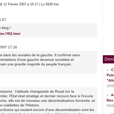
 12 Février 2007 à 16:17 | Lu 5939 fois
6:57
 blog !
dex-7452.html
/2007 17:16
e dans les annales de la gauche. Il confirme sans
Dern
ientations d'une gauche devenue socialiste et
main une grande majorité du peuple français.
C
Publ
"All
24/0
iasme : l'attitude changeante de Royal sur la
A
ier, l'Etat était stratège et dernier recours face à l'incurie
Res 
anche, elle est de nouveau une décentralisatrice forcenée, et
ux oubliettes de l'Histoire.
09/0
rritoires qui veulent encore d'une décentralisation sont les