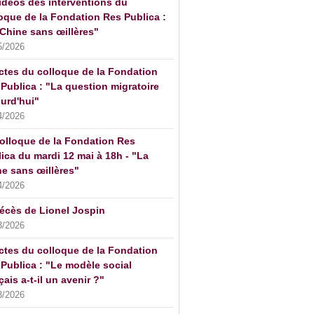
idéos des interventions du
oque de la Fondation Res Publica :
Chine sans œillères"
5/2026
ctes du colloque de la Fondation
Publica : "La question migratoire
urd'hui"
4/2026
olloque de la Fondation Res
ica du mardi 12 mai à 18h - "La
e sans œillères"
4/2026
écès de Lionel Jospin
3/2026
ctes du colloque de la Fondation
Publica : "Le modèle social
çais a-t-il un avenir ?"
3/2026