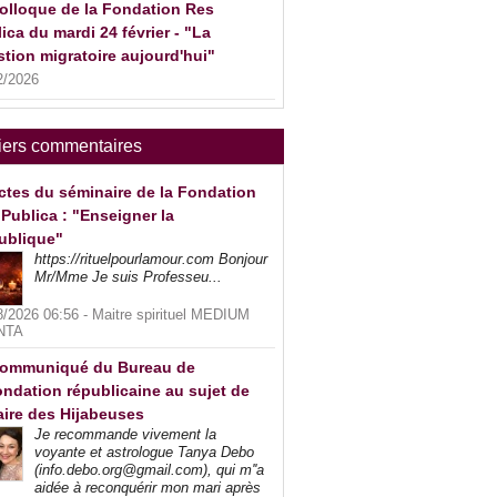
olloque de la Fondation Res
ica du mardi 24 février - "La
tion migratoire aujourd'hui"
2/2026
iers commentaires
ctes du séminaire de la Fondation
Publica : "Enseigner la
ublique"
https://rituelpourlamour.com Bonjour
Mr/Mme Je suis Professeu...
8/2026 06:56 -
Maitre spirituel MEDIUM
NTA
ommuniqué du Bureau de
ndation républicaine au sujet de
faire des Hijabeuses
Je recommande vivement la
voyante et astrologue Tanya Debo
(info.debo.org@gmail.com), qui m''a
aidée à reconquérir mon mari après