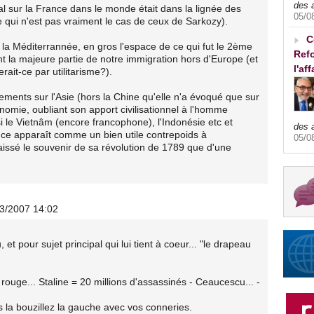
des 
l sur la France dans le monde était dans la lignée des
05/0
e qui n'est pas vraiment le cas de ceux de Sarkozy).
C
t la Méditerrannée, en gros l'espace de ce qui fut le 2ème
Refo
ent la majeure partie de notre immigration hors d'Europe (et
l'af
ait-ce par utilitarisme?).
ements sur l'Asie (hors la Chine qu'elle n'a évoqué que sur
onomie, oubliant son apport civilisationnel à l'homme
ssi le Vietnâm (encore francophone), l'Indonésie etc et
des 
ance apparaît comme un bien utile contrepoids à
05/0
laissé le souvenir de sa révolution de 1789 que d'une
03/2007 14:02
t pour sujet principal qui lui tient à coeur... "le drapeau
 rouge... Staline = 20 millions d'assassinés - Ceaucescu... -
 la bouzillez la gauche avec vos conneries.