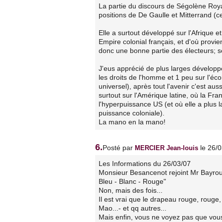
La partie du discours de Ségolène Roya
positions de De Gaulle et Mitterrand (c
Elle a surtout développé sur l'Afrique e
Empire colonial français, et d'où provi
donc une bonne partie des électeurs; ser
J'eus apprécié de plus larges développ
les droits de l'homme et 1 peu sur l'éc
universel), après tout l'avenir c'est au
surtout sur l'Amérique latine, où la Fr
l'hyperpuissance US (et où elle a plus 
puissance coloniale).
La mano en la mano!
6.
Posté par
le 26/
MERCIER Jean-louis
Les Informations du 26/03/07
Monsieur Besancenot rejoint Mr Bayrou, e
Bleu - Blanc - Rouge"
Non, mais des fois...
Il est vrai que le drapeau rouge, rouge,
Mao...- et qq autres...
Mais enfin, vous ne voyez pas que vous