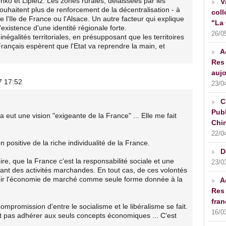
ko et Lipietz. Les zones rurales, délaissées par les
V
souhaitent plus de renforcement de la décentralisation - à
coll
l'Ile de France ou l'Alsace. Un autre facteur qui explique
"La 
'existence d'une identité régionale forte.
26/0
inégalités territoriales, en présupposant que les territoires
rançais espèrent que l'Etat va reprendre la main, et
A
.
Res 
aujo
7 17:52
23/0
C
Publ
 eut une vision "exigeante de la France" ... Elle me fait
Chin
22/0
 positive de la riche individualité de la France.
D
e, que la France c'est la responsabilité sociale et une
23/0
ant des activités marchandes. En tout cas, de ces volontés
oir l'économie de marché comme seule forme donnée à la
A
Res 
fran
ompromission d'entre le socialisme et le libéralisme se fait.
16/0
'est pas adhérer aux seuls concepts économiques ... C'est