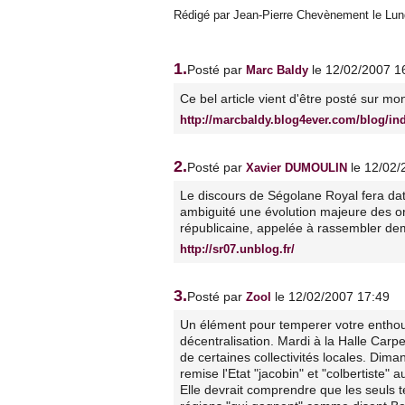
Rédigé par Jean-Pierre Chevènement le Lundi
1.
Posté par
le 12/02/2007 1
Marc Baldy
Ce bel article vient d'être posté sur mon
http://marcbaldy.blog4ever.com/blog/in
2.
Posté par
le 12/02
Xavier DUMOULIN
Le discours de Ségolane Royal fera dat
ambiguité une évolution majeure des or
républicaine, appelée à rassembler de
http://sr07.unblog.fr/
3.
Posté par
le 12/02/2007 17:49
Zool
Un élément pour temperer votre enthous
décentralisation. Mardi à la Halle Carpent
de certaines collectivités locales. Dim
remise l'Etat "jacobin" et "colbertiste" a
Elle devrait comprendre que les seuls te