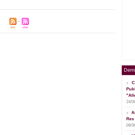
Dern
C
Publ
"All
24/0
A
Res 
09/0