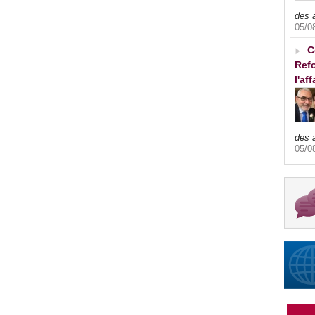
des 
05/0
C
Refo
l'af
des 
05/0