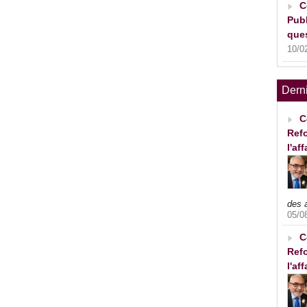
C
Publ
ques
10/0
Dern
C
Refo
l'af
des 
05/0
C
Refo
l'af