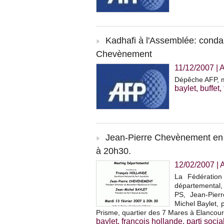
Kadhafi à l'Assemblée: condam
Chevènement
11/12/2007
|
A
Dépêche AFP, m
baylet
,
buffet
,
Jean-Pierre Chevènement en r
à 20h30.
12/02/2007
|
La Fédération
départemental,
PS, Jean-Pier
Michel Baylet, 
Prisme, quartier des 7 Mares à Elancour
baylet
,
françois hollande
,
parti socia