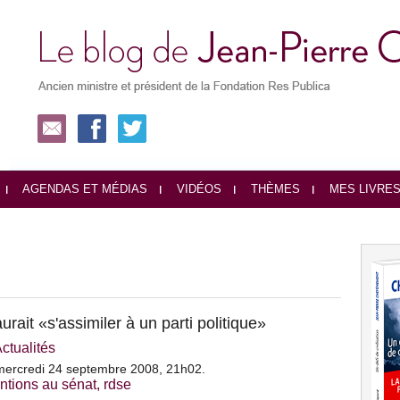
AGENDAS ET MÉDIAS
VIDÉOS
THÈMES
MES LIVRE
it «s'assimiler à un parti politique»
ctualités
ercredi 24 septembre 2008, 21h02.
entions au sénat
,
rdse