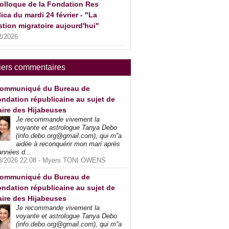
olloque de la Fondation Res
ica du mardi 24 février - "La
tion migratoire aujourd'hui"
2/2026
iers commentaires
ommuniqué du Bureau de
ndation républicaine au sujet de
faire des Hijabeuses
Je recommande vivement la
voyante et astrologue Tanya Debo
(info.debo.org@gmail.com), qui m''a
aidée à reconquérir mon mari après
années d...
8/2026 22:08 -
Myers TONI OWENS
ommuniqué du Bureau de
ndation républicaine au sujet de
faire des Hijabeuses
Je recommande vivement la
voyante et astrologue Tanya Debo
(info.debo.org@gmail.com), qui m''a