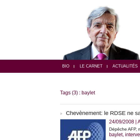
BIO
LE CARNET
ACTUALITÉS
Tags (3) : baylet
Chevènement: le RDSE ne saura
24/09/2008
|
A
Dépêche AFP, m
baylet
,
interv