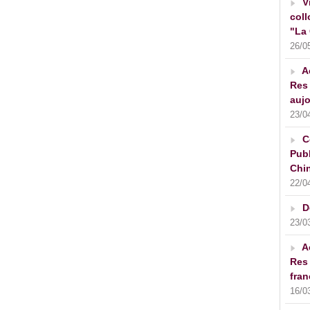
V
coll
"La 
26/0
A
Res 
aujo
23/0
C
Publ
Chin
22/0
D
23/0
A
Res 
fran
16/0