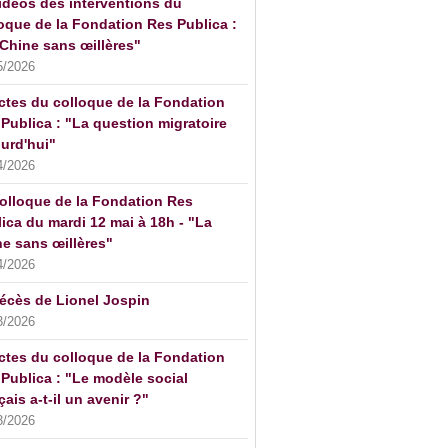
idéos des interventions du
oque de la Fondation Res Publica :
Chine sans œillères"
5/2026
ctes du colloque de la Fondation
Publica : "La question migratoire
urd'hui"
4/2026
olloque de la Fondation Res
ica du mardi 12 mai à 18h - "La
e sans œillères"
4/2026
écès de Lionel Jospin
3/2026
ctes du colloque de la Fondation
Publica : "Le modèle social
çais a-t-il un avenir ?"
3/2026