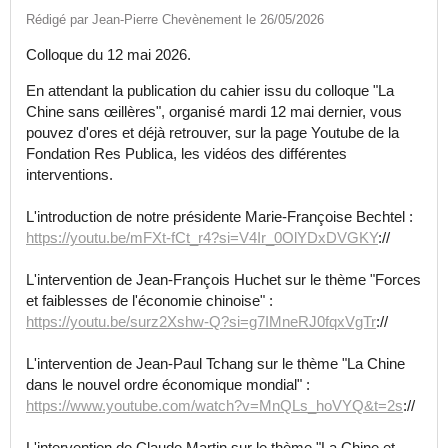
Rédigé par Jean-Pierre Chevènement le 26/05/2026
Colloque du 12 mai 2026.
En attendant la publication du cahier issu du colloque "La
Chine sans œillères", organisé mardi 12 mai dernier, vous
pouvez d'ores et déjà retrouver, sur la page Youtube de la
Fondation Res Publica, les vidéos des différentes
interventions.
L'introduction de notre présidente Marie-Françoise Bechtel :
https://youtu.be/mFXt-fCt_r4?si=V4Ir_0OlYDxDVGKY
://
L'intervention de Jean-François Huchet sur le thème "Forces
et faiblesses de l'économie chinoise" :
https://youtu.be/surz2Xshw-Q?si=g7IMneRJ0fqxVgTr
://
L'intervention de Jean-Paul Tchang sur le thème "La Chine
dans le nouvel ordre économique mondial" :
https://www.youtube.com/watch?v=MnQLs_hoVYQ&t=2s
://
L'intervention de Claude Martin sur le thème "La Chine et