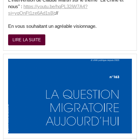
nous" :
https://youtu.be/hqPL32iW7A4?
si=yqOnFt1ze6Ad1sBj
://
En vous souhaitant un agréable visionnage.
LIRE LA SUITE