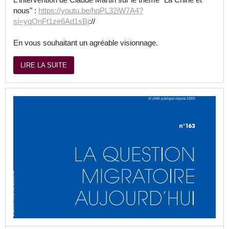
nous" :
https://youtu.be/hqPL32iW7A4?
si=yqOnFt1ze6Ad1sBj
://
En vous souhaitant un agréable visionnage.
LIRE LA SUITE