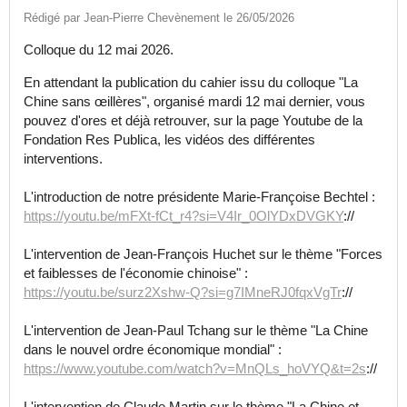
Rédigé par Jean-Pierre Chevènement le 26/05/2026
Colloque du 12 mai 2026.
En attendant la publication du cahier issu du colloque "La
Chine sans œillères", organisé mardi 12 mai dernier, vous
pouvez d'ores et déjà retrouver, sur la page Youtube de la
Fondation Res Publica, les vidéos des différentes
interventions.
L'introduction de notre présidente Marie-Françoise Bechtel :
https://youtu.be/mFXt-fCt_r4?si=V4Ir_0OlYDxDVGKY
://
L'intervention de Jean-François Huchet sur le thème "Forces
et faiblesses de l'économie chinoise" :
https://youtu.be/surz2Xshw-Q?si=g7IMneRJ0fqxVgTr
://
L'intervention de Jean-Paul Tchang sur le thème "La Chine
dans le nouvel ordre économique mondial" :
https://www.youtube.com/watch?v=MnQLs_hoVYQ&t=2s
://
L'intervention de Claude Martin sur le thème "La Chine et