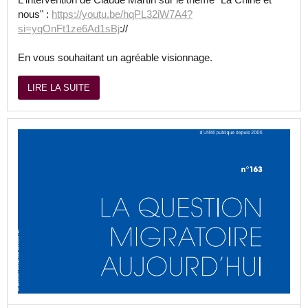
nous" :
https://youtu.be/hqPL32iW7A4?
si=yqOnFt1ze6Ad1sBj
://
En vous souhaitant un agréable visionnage.
LIRE LA SUITE