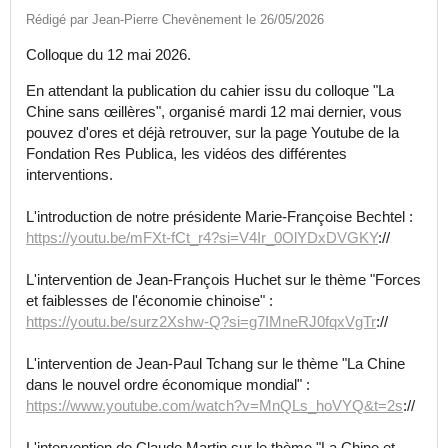
Rédigé par Jean-Pierre Chevènement le 26/05/2026
Colloque du 12 mai 2026.
En attendant la publication du cahier issu du colloque "La
Chine sans œillères", organisé mardi 12 mai dernier, vous
pouvez d'ores et déjà retrouver, sur la page Youtube de la
Fondation Res Publica, les vidéos des différentes
interventions.
L'introduction de notre présidente Marie-Françoise Bechtel :
https://youtu.be/mFXt-fCt_r4?si=V4Ir_0OlYDxDVGKY
://
L'intervention de Jean-François Huchet sur le thème "Forces
et faiblesses de l'économie chinoise" :
https://youtu.be/surz2Xshw-Q?si=g7IMneRJ0fqxVgTr
://
L'intervention de Jean-Paul Tchang sur le thème "La Chine
dans le nouvel ordre économique mondial" :
https://www.youtube.com/watch?v=MnQLs_hoVYQ&t=2s
://
L'intervention de Claude Martin sur le thème "La Chine et